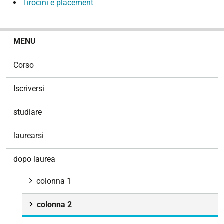
Tirocini e placement
N
MENU
a
v
Corso
i
g
Iscriversi
a
z
studiare
i
o
laurearsi
n
e
dopo laurea
colonna 1
colonna 2