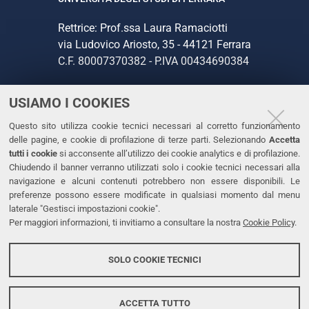
Rettrice: Prof.ssa Laura Ramaciotti
via Ludovico Ariosto, 35 - 44121 Ferrara
C.F. 80007370382 - P.IVA 00434690384
USIAMO I COOKIES
CONTATTI
Questo sito utilizza cookie tecnici necessari al corretto funzionamento
Tel. +39 0532 293111
delle pagine, e cookie di profilazione di terze parti. Selezionando
Accetta
Fax. +39 0532 293031
tutti i cookie
si acconsente all’utilizzo dei cookie analytics e di profilazione.
PEC
Chiudendo il banner verranno utilizzati solo i cookie tecnici necessari alla
navigazione e alcuni contenuti potrebbero non essere disponibili. Le
preferenze possono essere modificate in qualsiasi momento dal menu
LINKS
laterale "Gestisci impostazioni cookie".
Per maggiori informazioni, ti invitiamo a consultare la nostra
Cookie Policy
.
Accessibilità
Dichiarazione di accessibilità
SOLO COOKIE TECNICI
Protezione dati personali
Cookies
ACCETTA TUTTO