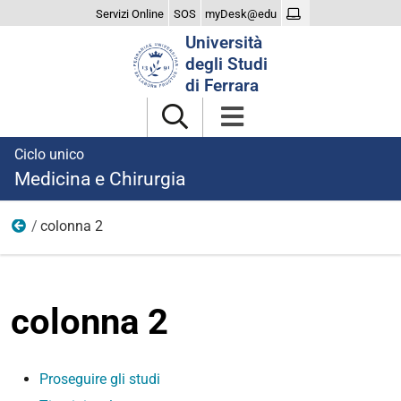
Servizi Online
SOS
myDesk@edu
Cerca
Università
nel
degli Studi
sito
di Ferrara
Ciclo unico
Medicina e Chirurgia
colonna 2
dopo laurea
colonna 2
Proseguire gli studi