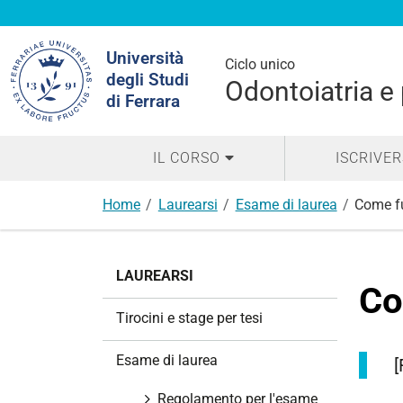
Cerca
Università
nel
Ciclo unico
degli Studi
sito
Odontoiatria e 
di Ferrara
IL CORSO
ISCRIVER
Home
Laurearsi
Esame di laurea
Come f
N
LAUREARSI
a
Co
v
Tirocini e stage per tesi
i
g
Esame di laurea
[
a
z
Regolamento per l'esame