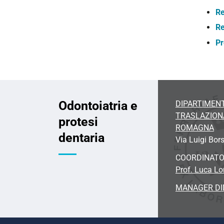
Re
Re
Pr
Odontoiatria e
DIPARTIMENT
TRASLAZIONA
protesi
ROMAGNA
dentaria
Via Luigi Bors
COORDINAT
Prof. Luca L
MANAGER DI