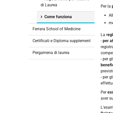
i
di Laurea
Per la
o
Al
n
Come funziona
e
me
Ferrara School of Medicine
La r
egi
Certificati e Diploma supplement
-
per at
registr
Pergamena di laurea
compet
- per gl
benefi
previs
- per gl
effettu
Per
es
aver su
L'esam