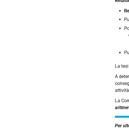
Relato
Re
Pu
Po
Pu
La tesi
A dete
consegu
attivit
La Com
aritme
Per ult