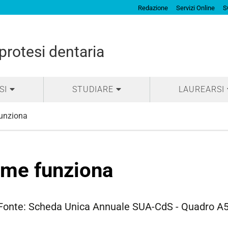
Redazione
Servizi Online
S
protesi dentaria
SI
STUDIARE
LAUREARSI
unziona
me funziona
Fonte: Scheda Unica Annuale SUA-CdS - Quadro A5