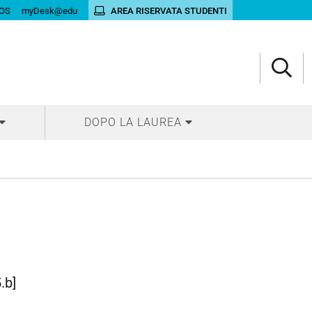
OS
myDesk@edu
AREA RISERVATA STUDENTI
DOPO LA LAUREA
.b]