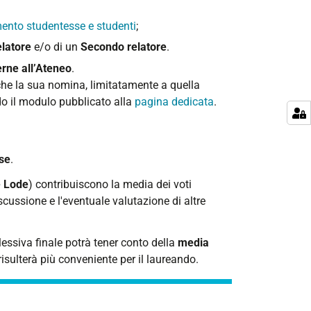
ento studentesse e studenti
;
elatore
e/o di un
Secondo relatore
.
erne all’Ateneo
.
 che la sua nomina, limitatamente a quella
ndo il modulo pubblicato alla
pagina dedicata
.
ese
.
e Lode
) contribuiscono la media dei voti
iscussione e l'eventuale valutazione di altre
ssiva finale potrà tener conto della
media
risulterà più conveniente per il laureando.