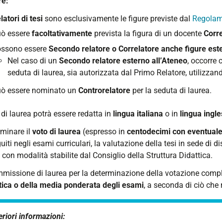
re:
latori di tesi
sono esclusivamente le figure previste dal
Regolam
ò essere
facoltativamente
prevista la figura di un docente
Corr
ssono essere
Secondo relatore o Correlatore anche figure est
Nel caso di un
Secondo relatore esterno all’Ateneo
, occorre
seduta di laurea, sia autorizzata dal Primo Relatore, utilizza
ò essere nominato un
Controrelatore
per la seduta di laurea.
 di laurea potrà essere redatta in
lingua italiana
o in
lingua ingl
rminare il
voto di laurea
(espresso in
centodecimi con eventual
iti negli esami curriculari, la valutazione della tesi in sede di d
à con modalità stabilite dal Consiglio della Struttura Didattica.
missione di laurea per la determinazione della votazione comple
tica o della media ponderata degli esami
, a seconda di ciò che 
eriori informazioni: