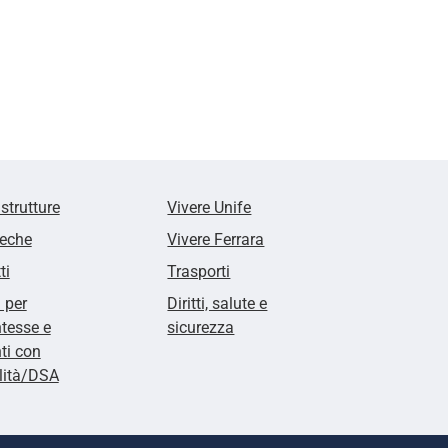
 strutture
Vivere Unife
teche
Vivere Ferrara
ti
Trasporti
i per
Diritti, salute e
tesse e
sicurezza
ti con
lità/DSA