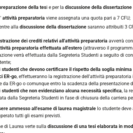
preparazione della tes
i e per la
discussione della dissertazione
l'
attività preparatoria
viene assegnata una quota pari a 7 CFU;
ntre alla
discussione della dissertazione
saranno attribuiti 3 C
strazione dei crediti relativi all'attività preparatoria
avverrà con
tività preparatoria effettuata all'estero
(attraverso il programma
azione verrà effettuata dalla Segreteria Studenti a seguito di con
ente;
i
studenti che devono certificare il rispetto della soglia minim
ci ER-go
, effettueranno la registrazione dell'attività preparatoria 
te da ER-go o comunque entro la scadenza della presentazione d
i
studenti che non evidenziano alcuna necessità specifica
, la 
ata dalla Segreteria Studenti in fase di chiusura della carriera p
sere ammesso all'esame di laurea magistrale
lo studente deve a
perato tutti gli esami previsti.
e di Laurea verte sulla
discussione di una tesi elaborata in modo