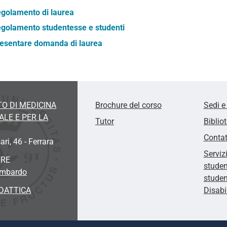
golamento di laurea
golamento studentesse e studenti
esentare domanda di laurea
O DI MEDICINA
Brochure del corso
Sedi e
LE E PER LA
Tutor
Biblio
Contat
ari, 46 - Ferrara
Serviz
ORE
studen
ombardo
studen
DATTICA
Disabi