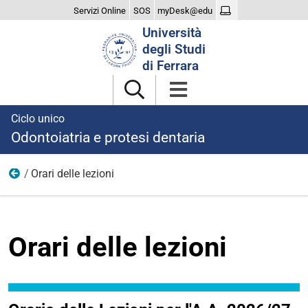
Servizi Online
SOS
myDesk@edu
Cerca
Università
nel
degli Studi
sito
di Ferrara
Ciclo unico
Odontoiatria e protesi dentaria
Orari delle lezioni
Didattica
Orari delle lezioni