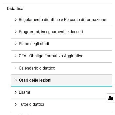
v
Didattica
i
g
Regolamento didattico e Percorso di formazione
a
z
Programmi, insegnamenti e docenti
i
o
Piano degli studi
n
e
OFA - Obbligo Formativo Aggiuntivo
Calendario didattico
Orari delle lezioni
Esami
Tutor didattici