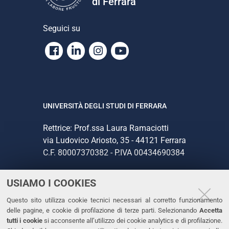
di Ferrara
Seguici su
Facebook
Linkedin
Instagram
Youtube
UNIVERSITÀ DEGLI STUDI DI FERRARA
Rettrice: Prof.ssa Laura Ramaciotti
via Ludovico Ariosto, 35 - 44121 Ferrara
C.F. 80007370382 - P.IVA 00434690384
USIAMO I COOKIES
CONTATTI
Questo sito utilizza cookie tecnici necessari al corretto funzionamento
Tel. +39 0532 293111
delle pagine, e cookie di profilazione di terze parti. Selezionando
Accetta
Fax. +39 0532 293031
tutti i cookie
si acconsente all’utilizzo dei cookie analytics e di profilazione.
PEC