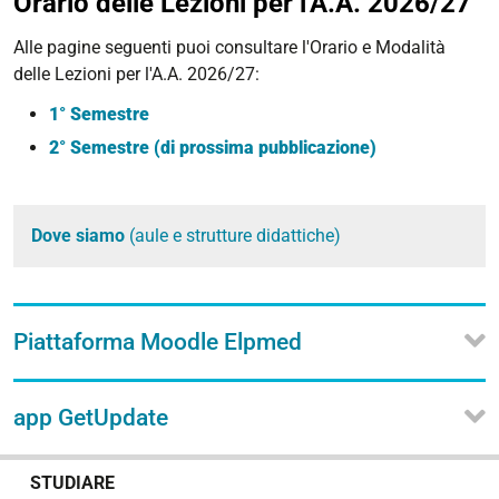
Orario delle Lezioni per l'A.A. 2026/27
Alle pagine seguenti puoi consultare l'Orario e Modalità
delle Lezioni per l'A.A. 2026/27:
1° Semestre
2° Semestre (di prossima pubblicazione)
Dove siamo
(aule e strutture didattiche)
Piattaforma Moodle Elpmed
app GetUpdate
N
STUDIARE
a