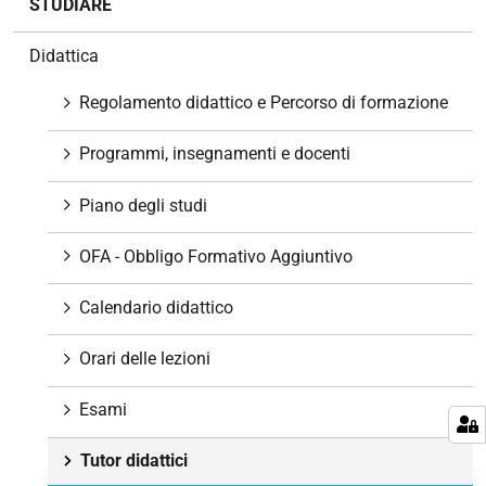
STUDIARE
a
v
Didattica
i
g
Regolamento didattico e Percorso di formazione
a
z
Programmi, insegnamenti e docenti
i
o
Piano degli studi
n
e
OFA - Obbligo Formativo Aggiuntivo
Calendario didattico
Orari delle lezioni
Esami
Tutor didattici