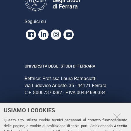
di Ferrara
Seguici su
Facebook
Linkedin
Instagram
Youtube
UNIVERSITÀ DEGLI STUDI DI FERRARA
Rettrice: Prof.ssa Laura Ramaciotti
via Ludovico Ariosto, 35 - 44121 Ferrara
C.F. 80007370382 - P.IVA 00434690384
USIAMO I COOKIES
CONTATTI
Questo sito utilizza cookie tecnici necessari al corretto funzionamento
Tel. +39 0532 293111
delle pagine, e cookie di profilazione di terze parti. Selezionando
Accetta
Fax. +39 0532 293031