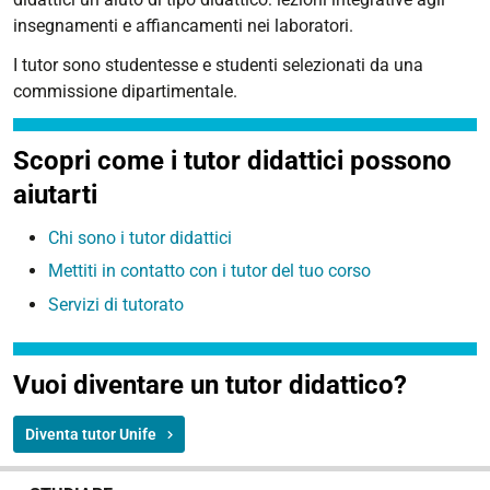
insegnamenti e affiancamenti nei laboratori.
I tutor sono studentesse e studenti selezionati da una
commissione dipartimentale.
Scopri come i tutor didattici possono
aiutarti
Chi sono i tutor didattici
Mettiti in contatto con i tutor del tuo corso
Servizi di tutorato
Vuoi diventare un tutor didattico?
Diventa tutor Unife
N