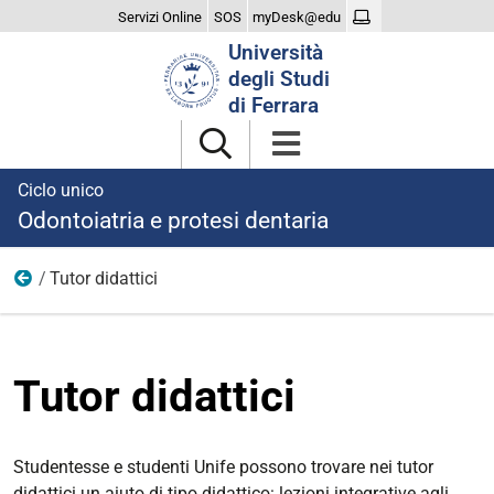
Servizi Online
SOS
myDesk@edu
Cerca
Università
nel
degli Studi
sito
di Ferrara
Ciclo unico
Odontoiatria e protesi dentaria
Tutor didattici
Didattica
Tutor didattici
Studentesse e studenti Unife possono trovare nei tutor
didattici un aiuto di tipo didattico: lezioni integrative agli