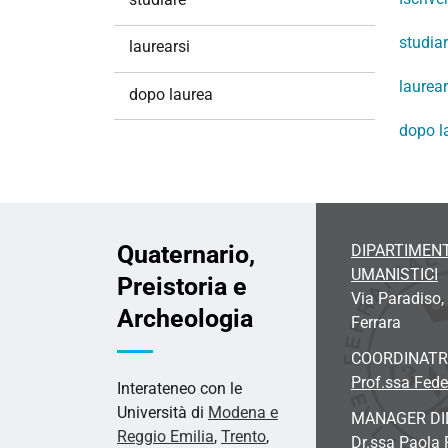
i
o
studia
laurearsi
n
laurear
e
dopo laurea
dopo l
Quaternario,
DIPARTIMENT
UMANISTICI
Preistoria e
Via Paradiso,
Archeologia
Ferrara
COORDINATR
Prof.ssa Fede
Interateneo con le
Università di
Modena e
MANAGER DI
Reggio Emilia
,
Trento
,
Dr.ssa Paola 