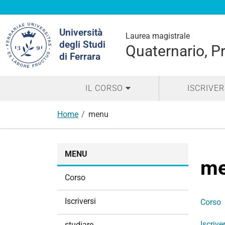
Cerca
Università
nel
Laurea magistrale
degli Studi
sito
Quaternario, Pr
di Ferrara
IL CORSO
ISCRIVER
Home
menu
N
MENU
a
m
v
Corso
i
g
Iscriversi
Corso
a
z
Iscrive
studiare