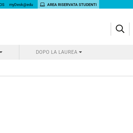
OS
myDesk@edu
AREA RISERVATA STUDENTI
DOPO LA LAUREA