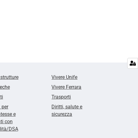
 strutture
Vivere Unife
teche
Vivere Ferrara
ti
Trasporti
i per
Diritti, salute e
tesse e
sicurezza
ti con
lità/DSA