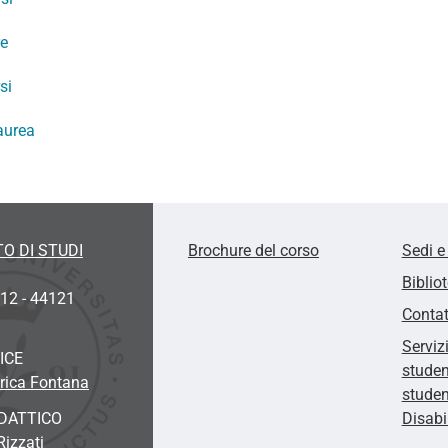
re
si
aurea
O DI STUDI
Brochure del corso
Sedi e
Biblio
 12 - 44121
Contat
Serviz
ICE
studen
rica Fontana
studen
DATTICO
Disabi
Rizzati