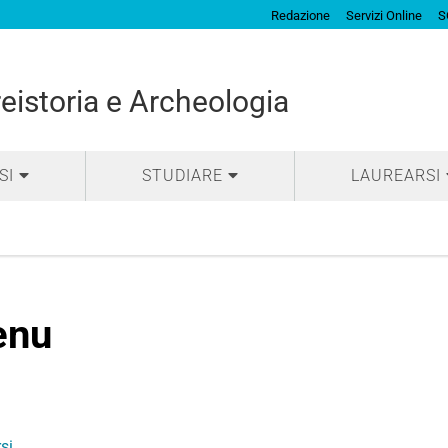
Redazione
Servizi Online
S
eistoria e Archeologia
SI
STUDIARE
LAUREARSI
enu
rsi