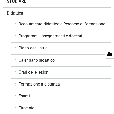
STUDIARE
a
v
Didattica
i
g
Regolamento didattico e Percorso di formazione
a
z
Programmi, insegnamenti e docenti
i
o
Piano degli studi
n
e
Calendario didattico
Orari delle lezioni
Formazione a distanza
Esami
Tirocinio