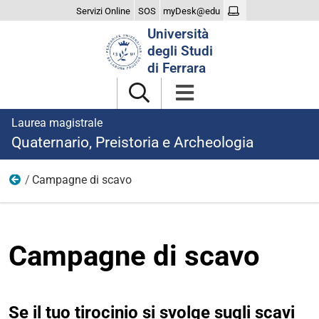
Servizi Online
SOS
myDesk@edu
Cerca
Università
nel
degli Studi
sito
di Ferrara
Laurea magistrale
Quaternario, Preistoria e Archeologia
Campagne di scavo
Tirocinio
Campagne di scavo
Se il tuo tirocinio si svolge sugli scavi