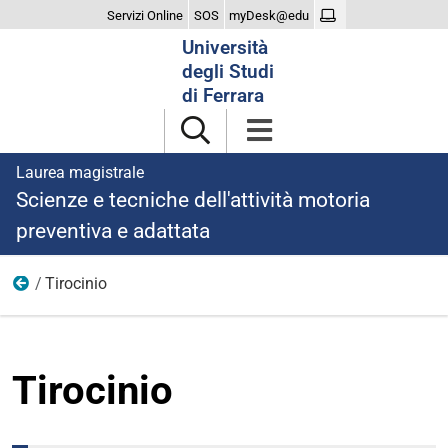
Servizi Online
SOS
myDesk@edu
Cerca
Università
nel
degli Studi
sito
di Ferrara
Laurea magistrale
Scienze e tecniche dell'attività motoria
preventiva e adattata
Tirocinio
Didattica
Tirocinio