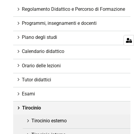
i
g
Regolamento Didattico e Percorso di Formazione
a
z
Programmi, insegnamenti e docenti
i
o
Piano degli studi
n
e
Calendario didattico
Orario delle lezioni
Tutor didattici
Esami
Tirocinio
Tirocinio esterno