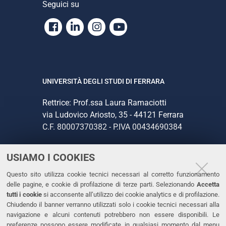
Seguici su
Facebook
Linkedin
Instagram
Youtube
UNIVERSITÀ DEGLI STUDI DI FERRARA
Rettrice: Prof.ssa Laura Ramaciotti
via Ludovico Ariosto, 35 - 44121 Ferrara
C.F. 80007370382 - P.IVA 00434690384
USIAMO I COOKIES
CONTATTI
Questo sito utilizza cookie tecnici necessari al corretto funzionamento
Tel. +39 0532 293111
delle pagine, e cookie di profilazione di terze parti. Selezionando
Accetta
Fax. +39 0532 293031
tutti i cookie
si acconsente all’utilizzo dei cookie analytics e di profilazione.
PEC
Chiudendo il banner verranno utilizzati solo i cookie tecnici necessari alla
navigazione e alcuni contenuti potrebbero non essere disponibili. Le
preferenze possono essere modificate in qualsiasi momento dal menu