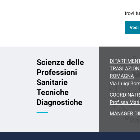
trovi t
Vedi 
Scienze delle
DIPARTIMENT
TRASLAZION
Professioni
ROMAGNA
Sanitarie
Via
Luigi Bors
Tecniche
COORDINATR
Diagnostiche
Prof.ssa Mari
MANAGER DI