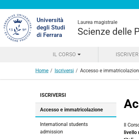
Cerca
Università
nel
Laurea magistrale
degli Studi
sito
Scienze delle 
di Ferrara
IL CORSO
ISCRIVER
Home
Iscriversi
Accesso e immatricolazion
N
ISCRIVERSI
a
Ac
v
Accesso e immatricolazione
i
g
International students
Il Cors
a
admission
livello
z