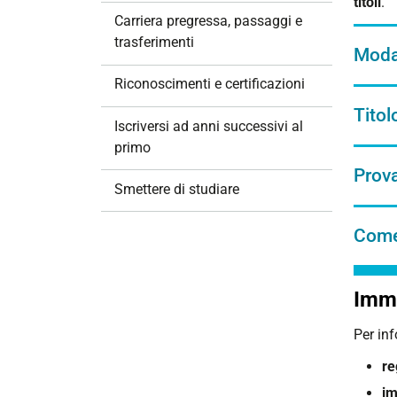
titoli
.
i
Carriera pregressa, passaggi e
o
trasferimenti
Modal
n
e
Riconoscimenti e certificazioni
Titol
Iscriversi ad anni successivi al
primo
Prov
Smettere di studiare
Come 
Imma
Per in
re
im