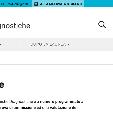
OS
myDesk@edu
AREA RISERVATA STUDENTI
gnostiche
DOPO LA LAUREA
e
cniche Diagnostiche è a
numero programmato a
prova di ammissione
ed una
valutazione dei