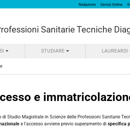
Redazione
Servizi Online
S
Professioni Sanitarie Tecniche Dia
SI
STUDIARE
LAUREARSI
e
cesso e immatricolazion
o di Studio Magistrale in Scienze delle Professioni Sanitarie Te
 nazionale
e l'accesso avviene previo superamento di
specifica 