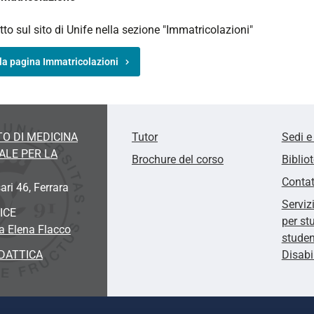
utto sul sito di Unife nella sezione "Immatricolazioni"
la pagina Immatricolazioni
O DI MEDICINA
Tutor
Sedi e
ALE PER LA
Brochure del corso
Biblio
Contat
ari 46
, Ferrara
Serviz
ICE
per st
a Elena Flacco
studen
DATTICA
Disabi