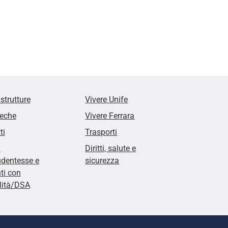
 strutture
Vivere Unife
teche
Vivere Ferrara
ti
Trasporti
i
Diritti, salute e
udentesse e
sicurezza
ti con
lità/DSA