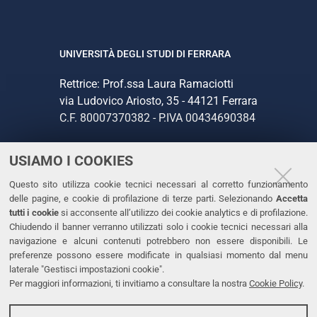
UNIVERSITÀ DEGLI STUDI DI FERRARA
Rettrice: Prof.ssa Laura Ramaciotti
via Ludovico Ariosto, 35 - 44121 Ferrara
C.F. 80007370382 - P.IVA 00434690384
USIAMO I COOKIES
CONTATTI
Questo sito utilizza cookie tecnici necessari al corretto funzionamento
Tel. +39 0532 293111
delle pagine, e cookie di profilazione di terze parti. Selezionando
Accetta
Fax. +39 0532 293031
tutti i cookie
si acconsente all’utilizzo dei cookie analytics e di profilazione.
PEC
Chiudendo il banner verranno utilizzati solo i cookie tecnici necessari alla
navigazione e alcuni contenuti potrebbero non essere disponibili. Le
preferenze possono essere modificate in qualsiasi momento dal menu
LINKS
laterale "Gestisci impostazioni cookie".
Per maggiori informazioni, ti invitiamo a consultare la nostra
Cookie Policy
.
Accessibilità