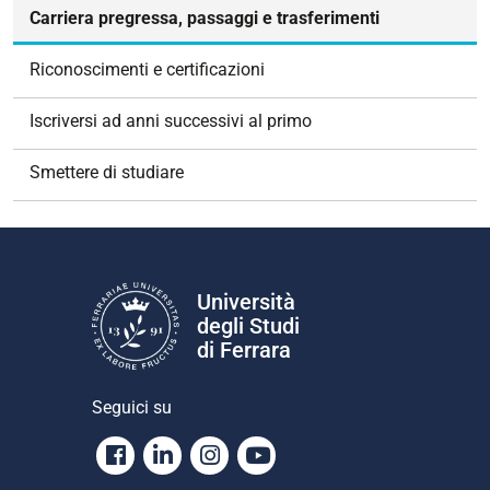
z
Carriera pregressa, passaggi e trasferimenti
i
o
Riconoscimenti e certificazioni
n
e
Iscriversi ad anni successivi al primo
Smettere di studiare
Università
degli Studi
di Ferrara
Seguici su
Facebook
Linkedin
Instagram
Youtube