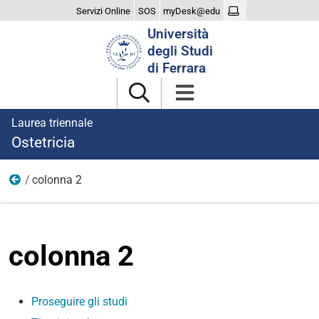
Servizi Online
SOS
myDesk@edu
Cerca
Università
nel
degli Studi
sito
di Ferrara
Laurea triennale
Ostetricia
colonna 2
dopo laurea
colonna 2
Proseguire gli studi