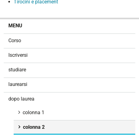
Tirocini e placement
N
MENU
a
v
Corso
i
g
Iscriversi
a
z
studiare
i
o
laurearsi
n
e
dopo laurea
colonna 1
colonna 2