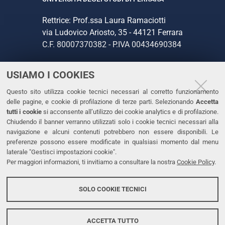
Rettrice: Prof.ssa Laura Ramaciotti
via Ludovico Ariosto, 35 - 44121 Ferrara
C.F. 80007370382 - P.IVA 00434690384
USIAMO I COOKIES
CONTATTI
Questo sito utilizza cookie tecnici necessari al corretto funzionamento
Tel. +39 0532 293111
delle pagine, e cookie di profilazione di terze parti. Selezionando
Accetta
Fax. +39 0532 293031
tutti i cookie
si acconsente all’utilizzo dei cookie analytics e di profilazione.
PEC
Chiudendo il banner verranno utilizzati solo i cookie tecnici necessari alla
navigazione e alcuni contenuti potrebbero non essere disponibili. Le
preferenze possono essere modificate in qualsiasi momento dal menu
LINKS
laterale "Gestisci impostazioni cookie".
Per maggiori informazioni, ti invitiamo a consultare la nostra
Cookie Policy
.
Accessibilità
Dichiarazione di accessibilità
SOLO COOKIE TECNICI
Protezione dati personali
Cookies
ACCETTA TUTTO