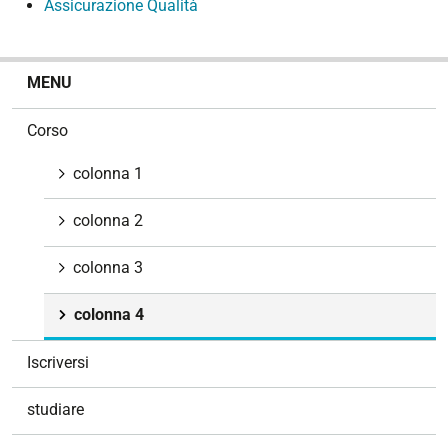
Assicurazione Qualità
N
MENU
a
v
Corso
i
g
colonna 1
a
z
colonna 2
i
o
colonna 3
n
e
colonna 4
Iscriversi
studiare