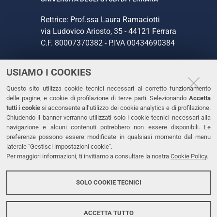
Rettrice: Prof.ssa Laura Ramaciotti
via Ludovico Ariosto, 35 - 44121 Ferrara
C.F. 80007370382 - P.IVA 00434690384
USIAMO I COOKIES
CONTATTI
Questo sito utilizza cookie tecnici necessari al corretto funzionamento
Tel. +39 0532 293111
delle pagine, e cookie di profilazione di terze parti. Selezionando
Accetta
Fax. +39 0532 293031
tutti i cookie
si acconsente all’utilizzo dei cookie analytics e di profilazione.
PEC
Chiudendo il banner verranno utilizzati solo i cookie tecnici necessari alla
navigazione e alcuni contenuti potrebbero non essere disponibili. Le
preferenze possono essere modificate in qualsiasi momento dal menu
LINKS
laterale "Gestisci impostazioni cookie".
Per maggiori informazioni, ti invitiamo a consultare la nostra
Cookie Policy
.
Accessibilità
Dichiarazione di accessibilità
SOLO COOKIE TECNICI
Protezione dati personali
Cookies
ACCETTA TUTTO