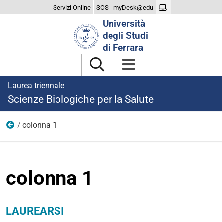
Servizi Online
SOS
myDesk@edu
Cerca
Università
nel
degli Studi
sito
di Ferrara
Laurea triennale
Scienze Biologiche per la Salute
colonna 1
laurearsi
colonna 1
LAUREARSI