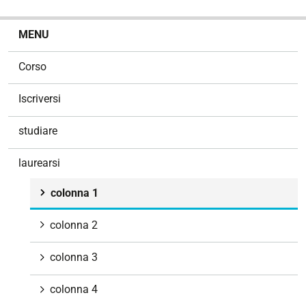
N
MENU
a
v
Corso
i
g
Iscriversi
a
z
studiare
i
o
laurearsi
n
e
colonna 1
colonna 2
colonna 3
colonna 4