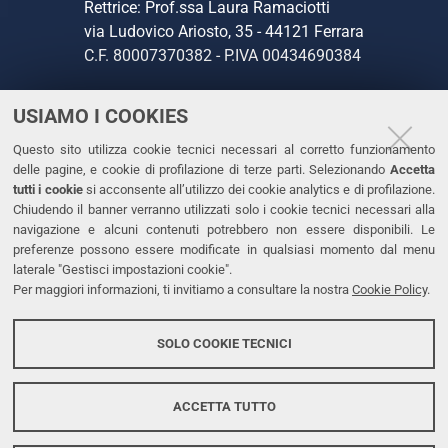
Rettrice: Prof.ssa Laura Ramaciotti
via Ludovico Ariosto, 35 - 44121 Ferrara
C.F. 80007370382 - P.IVA 00434690384
USIAMO I COOKIES
CONTATTI
Questo sito utilizza cookie tecnici necessari al corretto funzionamento
Tel. +39 0532 293111
delle pagine, e cookie di profilazione di terze parti. Selezionando
Accetta
Fax. +39 0532 293031
tutti i cookie
si acconsente all’utilizzo dei cookie analytics e di profilazione.
PEC
Chiudendo il banner verranno utilizzati solo i cookie tecnici necessari alla
navigazione e alcuni contenuti potrebbero non essere disponibili. Le
preferenze possono essere modificate in qualsiasi momento dal menu
LINKS
laterale "Gestisci impostazioni cookie".
Per maggiori informazioni, ti invitiamo a consultare la nostra
Cookie Policy
.
Accessibilità
Dichiarazione di accessibilità
SOLO COOKIE TECNICI
Protezione dati personali
Cookies
ACCETTA TUTTO