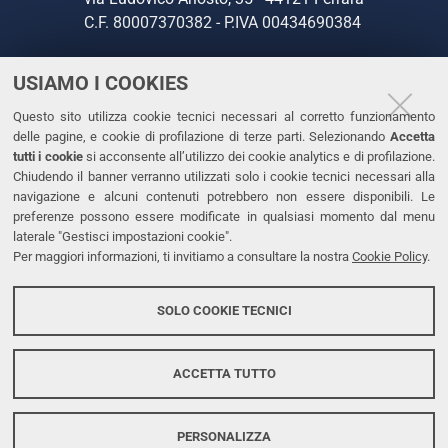
C.F. 80007370382 - P.IVA 00434690384
USIAMO I COOKIES
CONTATTI
Questo sito utilizza cookie tecnici necessari al corretto funzionamento
Tel. +39 0532 293111
delle pagine, e cookie di profilazione di terze parti. Selezionando
Accetta
Fax. +39 0532 293031
tutti i cookie
si acconsente all’utilizzo dei cookie analytics e di profilazione.
PEC
Chiudendo il banner verranno utilizzati solo i cookie tecnici necessari alla
navigazione e alcuni contenuti potrebbero non essere disponibili. Le
preferenze possono essere modificate in qualsiasi momento dal menu
LINKS
laterale "Gestisci impostazioni cookie".
Per maggiori informazioni, ti invitiamo a consultare la nostra
Cookie Policy
.
Accessibilità
Dichiarazione di accessibilità
SOLO COOKIE TECNICI
Protezione dati personali
Cookies
ACCETTA TUTTO
PERSONALIZZA