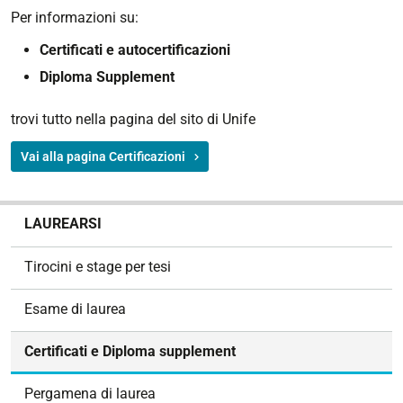
Per informazioni su:
Certificati e autocertificazioni
Diploma Supplement
trovi tutto nella pagina del sito di Unife
Vai alla pagina Certificazioni
N
LAUREARSI
a
v
Tirocini e stage per tesi
i
g
Esame di laurea
a
z
Certificati e Diploma supplement
i
o
Pergamena di laurea