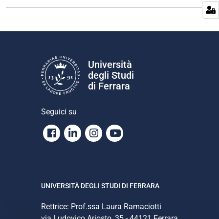
n
e
Università
degli Studi
di Ferrara
Seguici su
Facebook
Linkedin
Instagram
Youtube
UNIVERSITÀ DEGLI STUDI DI FERRARA
Rettrice: Prof.ssa Laura Ramaciotti
via Ludovico Ariosto, 35 - 44121 Ferrara