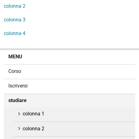
colonna 2
colonna 3
colonna 4
N
MENU
a
v
Corso
i
g
Iscriversi
a
z
studiare
i
o
colonna 1
n
e
colonna 2