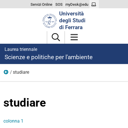
Servizi Online
SOS
myDesk@edu
Cerca
Università
nel
degli Studi
sito
di Ferrara
Laurea triennale
Scienze e politiche per l'ambiente
studiare
menu
studiare
colonna 1