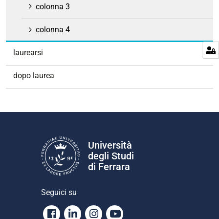
colonna 3
colonna 4
laurearsi
dopo laurea
Università
degli Studi
di Ferrara
Seguici su
Facebook
Linkedin
Instagram
Youtube