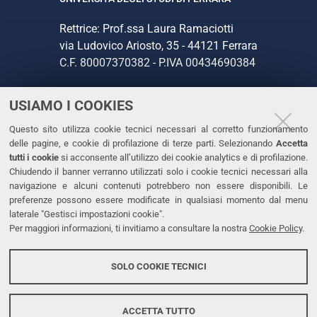
Rettrice: Prof.ssa Laura Ramaciotti
via Ludovico Ariosto, 35 - 44121 Ferrara
C.F. 80007370382 - P.IVA 00434690384
USIAMO I COOKIES
CONTATTI
Questo sito utilizza cookie tecnici necessari al corretto funzionamento
Tel. +39 0532 293111
delle pagine, e cookie di profilazione di terze parti. Selezionando
Accetta
Fax. +39 0532 293031
tutti i cookie
si acconsente all’utilizzo dei cookie analytics e di profilazione.
PEC
Chiudendo il banner verranno utilizzati solo i cookie tecnici necessari alla
navigazione e alcuni contenuti potrebbero non essere disponibili. Le
preferenze possono essere modificate in qualsiasi momento dal menu
LINKS
laterale "Gestisci impostazioni cookie".
Per maggiori informazioni, ti invitiamo a consultare la nostra
Cookie Policy
.
Accessibilità
Dichiarazione di accessibilità
SOLO COOKIE TECNICI
Protezione dati personali
Cookies
ACCETTA TUTTO