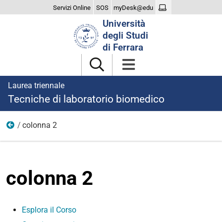
Servizi Online
SOS
myDesk@edu
Cerca
Università
nel
degli Studi
sito
di Ferrara
Laurea triennale
Tecniche di laboratorio biomedico
colonna 2
Corso
colonna 2
Esplora il Corso