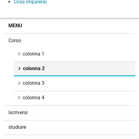
Cosa imparerai
N
MENU
a
v
Corso
i
g
colonna 1
a
z
colonna 2
i
o
colonna 3
n
e
colonna 4
Iscriversi
studiare