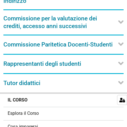
Indirizzo
Commissione per la valutazione dei
crediti, accesso anni successivi
Commissione Paritetica Docenti-Studenti
Rappresentanti degli studenti
Tutor didattici
N
IL CORSO
a
v
Esplora il Corso
i
g
Cosa imparerai