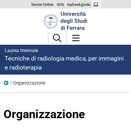
Servizi Online
SOS
myDesk@edu
Cerca
Università
nel
degli Studi
sito
di Ferrara
Laurea triennale
Tecniche di radiologia medica, per immagini
e radioterapia
Organizzazione
Il Corso
Organizzazione