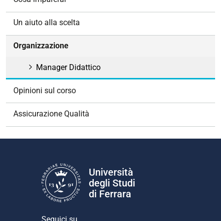
a
z
Un aiuto alla scelta
i
o
Organizzazione
n
e
Manager Didattico
Opinioni sul corso
Assicurazione Qualità
Università
degli Studi
di Ferrara
Seguici su