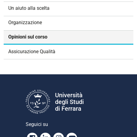
z
Un aiuto alla scelta
i
o
Organizzazione
n
e
Opinioni sul corso
Assicurazione Qualità
Università
degli Studi
di Ferrara
Seguici su