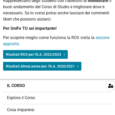
Rappresentanti degli Studenti con l’obiettivo di
monitorare
il
buon andamento del Corso di Studio e migliorare dove è
necessario. Se lo vorrai potrai anche lasciare dei commenti
liberi che possono aiutarci.
Per UniFe TU sei importante!
Per scoprire meglio come funziona la ROS visita la
sezione
apposita
.
Risultati ROS per l'A.A. 2022/2023
Risultati AlmaLaurea per. l'A.A. 2020/2021
N
IL CORSO
a
v
Esplora il Corso
i
g
Cosa imparerai
a