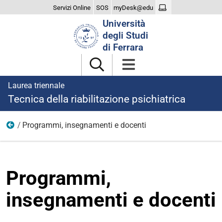
Servizi Online
SOS
myDesk@edu
Cerca
Università
nel
degli Studi
sito
di Ferrara
Laurea triennale
Tecnica della riabilitazione psichiatrica
Programmi, insegnamenti e docenti
Didattica
Programmi,
insegnamenti e docenti