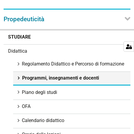
Propedeuticità
N
STUDIARE
a
v
Didattica
i
g
Regolamento Didattico e Percorso di formazione
a
z
Programmi, insegnamenti e docenti
i
o
Piano degli studi
n
e
OFA
Calendario didattico