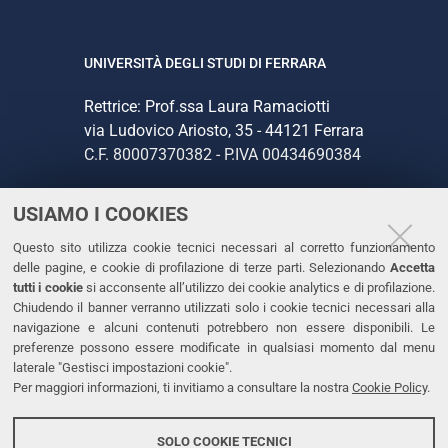
UNIVERSITÀ DEGLI STUDI DI FERRARA
Rettrice: Prof.ssa Laura Ramaciotti
via Ludovico Ariosto, 35 - 44121 Ferrara
C.F. 80007370382 - P.IVA 00434690384
USIAMO I COOKIES
CONTATTI
Questo sito utilizza cookie tecnici necessari al corretto funzionamento
Tel. +39 0532 293111
delle pagine, e cookie di profilazione di terze parti. Selezionando
Accetta
Fax. +39 0532 293031
tutti i cookie
si acconsente all’utilizzo dei cookie analytics e di profilazione.
PEC
Chiudendo il banner verranno utilizzati solo i cookie tecnici necessari alla
navigazione e alcuni contenuti potrebbero non essere disponibili. Le
preferenze possono essere modificate in qualsiasi momento dal menu
LINKS
laterale "Gestisci impostazioni cookie".
Per maggiori informazioni, ti invitiamo a consultare la nostra
Cookie Policy
.
Accessibilità
Dichiarazione di accessibilità
SOLO COOKIE TECNICI