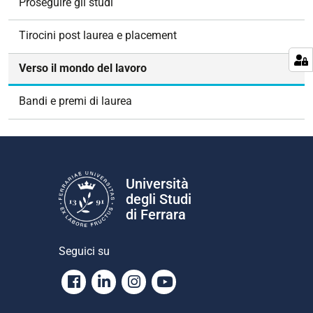
Proseguire gli studi
i
g
Tirocini post laurea e placement
a
z
Verso il mondo del lavoro
i
o
Bandi e premi di laurea
n
e
Università
degli Studi
di Ferrara
Seguici su
Facebook
Linkedin
Instagram
Youtube