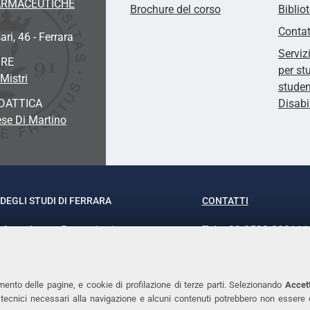
FARMACEUTICHE
Brochure del corso
Biblio
Contat
ari, 46 - Ferrara
Serviz
ORE
per st
Mistri
studen
DATTICA
Disabi
se Di Martino
DEGLI STUDI DI FERRARA
CONTATTI
rof.ssa Laura Ramaciotti
Tel. +39 0532 293111
o Ariosto, 35 - 44121 Ferrara
Fax. +39 0532 29303
370382 - P.IVA 00434690384
PEC
mento delle pagine, e cookie di profilazione di terze parti. Selezionando
Accett
ie tecnici necessari alla navigazione e alcuni contenuti potrebbero non essere