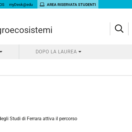
OS
myDesk@edu
AREA RISERVATA STUDENTI
agroecosistemi
DOPO LA LAUREA
gli Studi di Ferrara attiva il percorso