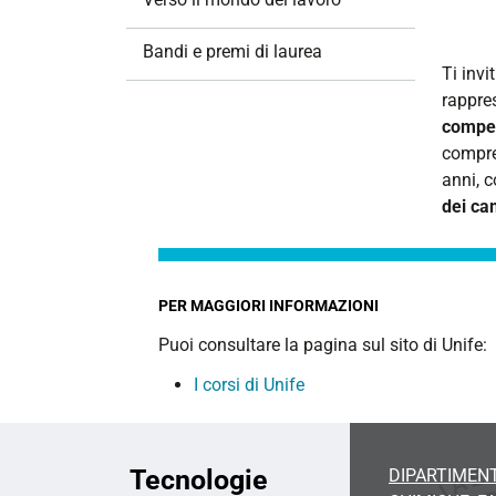
i
o
Bandi e premi di laurea
n
Ti inv
e
rappre
competi
compre
anni, 
dei ca
PER MAGGIORI INFORMAZIONI
Puoi consultare la pagina sul sito di Unife:
I corsi di Unife
Tecnologie
DIPARTIMENT