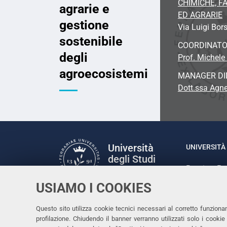
CHIMICHE, 
agrarie e
ED AGRARIE
gestione
Via Luigi Bors
sostenibile
COORDINAT
degli
Prof. Michele 
agroecosistemi
MANAGER DI
Dott.ssa Agne
Università
UNIVERSITÀ 
degli Studi
Rettrice: P
di Ferrara
via Ludovic
USIAMO I COOKIES
C.F. 80007
Seguici su
Questo sito utilizza cookie tecnici necessari al corretto funziona
Facebook
Linkedin
Instagram
Youtube
profilazione. Chiudendo il banner verranno utilizzati solo i cook