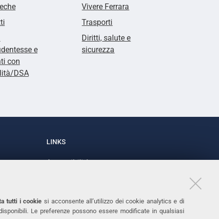
teche
Vivere Ferrara
ti
Trasporti
i
Diritti, salute e
udentesse e
sicurezza
ti con
lità/DSA
LINKS
Accessibilità
1
Dichiarazione di accessibilità
Protezione dati personali
a tutti i cookie
si acconsente all’utilizzo dei cookie analytics e di
Cookies
 disponibili. Le preferenze possono essere modificate in qualsiasi