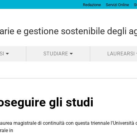
Redazione
Servizi Online
S
arie e gestione sostenibile degli 
SI
STUDIARE
LAUREARSI
oseguire gli studi
urea magistrale di continuità con questa triennale l'Università de
rale in