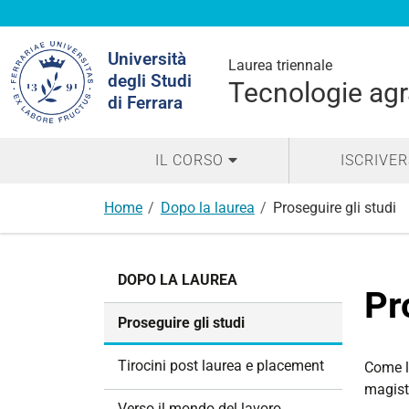
Cerca
Università
nel
Laurea triennale
degli Studi
sito
Tecnologie agr
di Ferrara
IL CORSO
ISCRIVER
Home
Dopo la laurea
Proseguire gli studi
N
DOPO LA LAUREA
a
Pr
v
Proseguire gli studi
i
g
Tirocini post laurea e placement
Come la
a
magist
z
Verso il mondo del lavoro