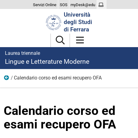
Servizi Online
SOS
myDesk@edu
Cerca
Università
nel
degli Studi
sito
di Ferrara
Laurea triennale
Lingue e Letterature Moderne
Calendario corso ed esami recupero OFA
TOLC-SU
Calendario corso ed
esami recupero OFA