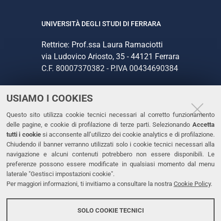
UNIVERSITÀ DEGLI STUDI DI FERRARA
Rettrice: Prof.ssa Laura Ramaciotti
via Ludovico Ariosto, 35 - 44121 Ferrara
C.F. 80007370382 - P.IVA 00434690384
USIAMO I COOKIES
CONTATTI
Questo sito utilizza cookie tecnici necessari al corretto funzionamento
Tel. +39 0532 293111
delle pagine, e cookie di profilazione di terze parti. Selezionando
Accetta
Fax. +39 0532 293031
tutti i cookie
si acconsente all’utilizzo dei cookie analytics e di profilazione.
PEC
Chiudendo il banner verranno utilizzati solo i cookie tecnici necessari alla
navigazione e alcuni contenuti potrebbero non essere disponibili. Le
preferenze possono essere modificate in qualsiasi momento dal menu
LINKS
laterale "Gestisci impostazioni cookie".
Per maggiori informazioni, ti invitiamo a consultare la nostra
Cookie Policy
.
Accessibilità
Dichiarazione di accessibilità
SOLO COOKIE TECNICI