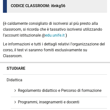
CODICE CLASSROOM: i6nkg56
(
è caldamente consigliato di iscriversi al più presto alla
classroom, si ricorda che è tassativo iscriversi utilizzando
l'account istituzionale @
edu.unife.it
)
Le informazioni e tutti i dettagli relativi l'organizzazione del
corso, il test vi saranno forniti esclusivamente su
Classroom.
N
STUDIARE
a
v
Didattica
i
g
Regolamento didattico e Percorso di formazione
a
z
Programmi, insegnamenti e docenti
i