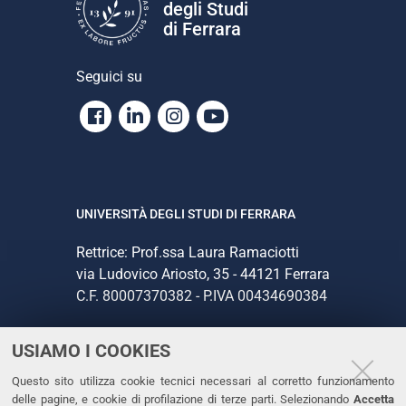
degli Studi
di Ferrara
Seguici su
Facebook
Linkedin
Instagram
Youtube
UNIVERSITÀ DEGLI STUDI DI FERRARA
Rettrice: Prof.ssa Laura Ramaciotti
via Ludovico Ariosto, 35 - 44121 Ferrara
C.F. 80007370382 - P.IVA 00434690384
USIAMO I COOKIES
CONTATTI
Questo sito utilizza cookie tecnici necessari al corretto funzionamento
Tel. +39 0532 293111
delle pagine, e cookie di profilazione di terze parti. Selezionando
Accetta