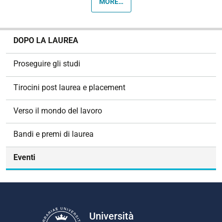
MORE…
N
DOPO LA LAUREA
a
v
Proseguire gli studi
i
g
Tirocini post laurea e placement
a
z
Verso il mondo del lavoro
i
o
Bandi e premi di laurea
n
e
Eventi
Università