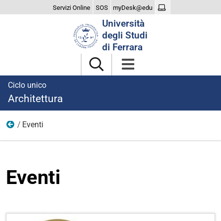
Servizi Online
SOS
myDesk@edu
Cerca
Università
nel
degli Studi
sito
di Ferrara
Ciclo unico
Architettura
Eventi
Dopo la laurea
Eventi