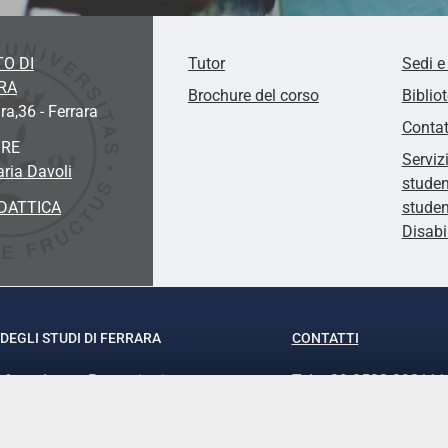
O DI
Tutor
Sedi e
RA
Brochure del corso
Biblio
ra,36 - Ferrara
Contat
ORE
Serviz
aria Davoli
studen
DATTICA
studen
Disabi
DEGLI STUDI DI FERRARA
CONTATTI
rof.ssa Laura Ramaciotti
Tel. +39 0532 293111
o Ariosto, 35 - 44121 Ferrara
Fax. +39 0532 29303
370382 - P.IVA 00434690384
PEC