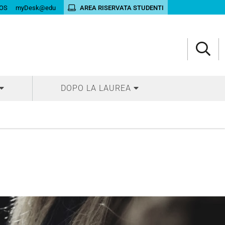
OS
myDesk@edu
AREA RISERVATA STUDENTI
DOPO LA LAUREA