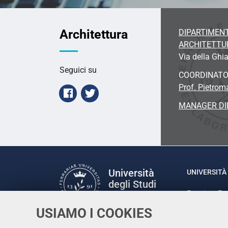
Architettura
DIPARTIMENT
ARCHITETTU
Via della Ghia
Seguici su
COORDINAT
Prof. Pietrom
Facebook
Twitter
MANAGER DI
Università
UNIVERSITÀ 
degli Studi
Rettrice: P
di Ferrara
via Ludovic
USIAMO I COOKIES
C.F. 80007
Seguici su