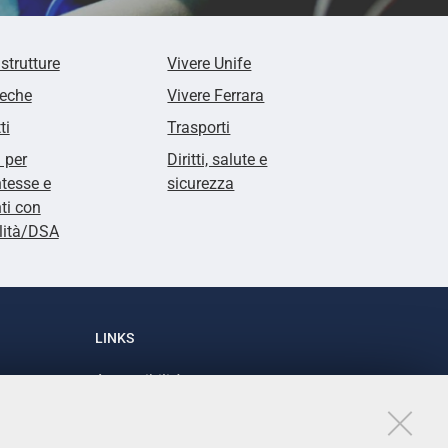
 strutture
Vivere Unife
teche
Vivere Ferrara
ti
Trasporti
i per
Diritti, salute e
tesse e
sicurezza
ti con
lità/DSA
LINKS
Accessibilità
1
Dichiarazione di accessibilità
Protezione dati personali