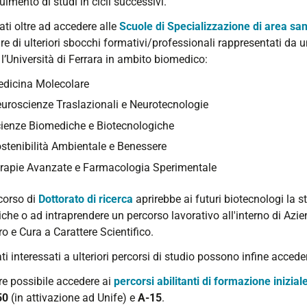
imento di studi in cicli successivi.
ati oltre ad accedere alle
Scuole di Specializzazione di area sa
re di ulteriori sbocchi formativi/professionali rappresentati da u
l’Università di Ferrara in ambito biomedico:
dicina Molecolare
uroscienze Traslazionali e Neurotecnologie
ienze Biomediche e Biotecnologiche
stenibilità Ambientale e Benessere
rapie Avanzate e Farmacologia Sperimentale
corso di
Dottorato di ricerca
aprirebbe ai futuri biotecnologi la 
iche o ad intraprendere un percorso lavorativo all'interno di Azien
o e Cura a Carattere Scientifico.
ati interessati a ulteriori percorsi di studio possono infine acced
tre possibile accedere ai
percorsi abilitanti di formazione inizia
50
(in attivazione ad Unife) e
A-15
.