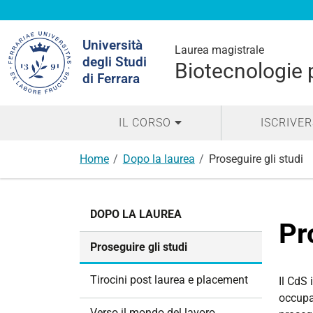
Cerca
Università
nel
Laurea magistrale
degli Studi
sito
Biotecnologie 
di Ferrara
IL CORSO
ISCRIVER
Home
Dopo la laurea
Proseguire gli studi
N
DOPO LA LAUREA
a
Pr
v
Proseguire gli studi
i
g
Tirocini post laurea e placement
Il CdS 
a
occupaz
z
Verso il mondo del lavoro