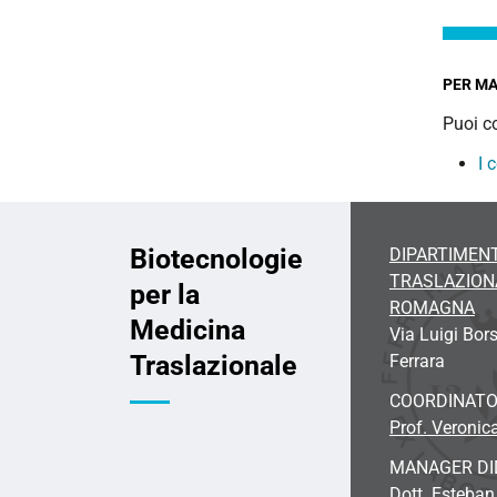
PER MA
Puoi co
I 
Biotecnologie
DIPARTIMENT
TRASLAZIONA
per la
ROMAGNA
Medicina
Via Luigi Bors
Traslazionale
Ferrara
COORDINAT
Prof. Veronic
MANAGER DI
Dott. Esteban