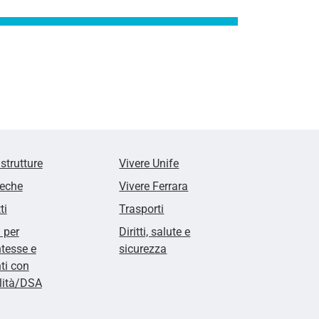
 strutture
Vivere Unife
teche
Vivere Ferrara
ti
Trasporti
i per
Diritti, salute e
tesse e
sicurezza
ti con
lità/DSA