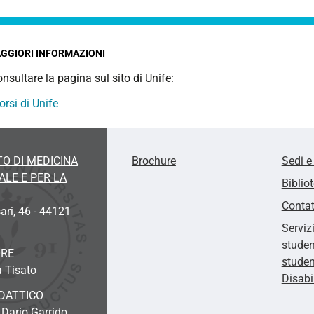
GGIORI INFORMAZIONI
nsultare la pagina sul sito di Unife:
corsi di Unife
O DI MEDICINA
Brochure
Sedi e
LE E PER LA
Biblio
Contat
ari, 46 - 44121
Serviz
studen
ORE
studen
a Tisato
Disabi
DATTICO
 Dario Garrido