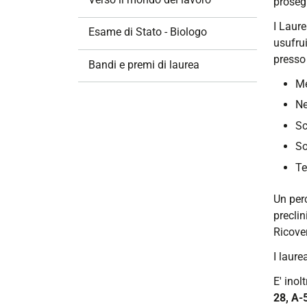
prosegu
i
I Laure
o
Esame di Stato - Biologo
usufrui
n
presso 
e
Bandi e premi di laurea
Me
Ne
Sc
So
Te
Un per
preclin
Ricover
I laure
E' inol
28, A-