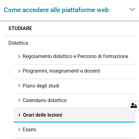
Come accedere alle piattaforme web
N
STUDIARE
a
v
Didattica
i
g
Regolamento didattico e Percorso di formazione
a
z
Programmi, insegnamenti e docenti
i
o
Piano degli studi
n
e
Calendario didattico
Orari delle lezioni
Esami