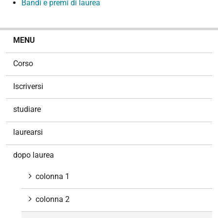
Bandi e premi di laurea
N
MENU
a
v
Corso
i
g
Iscriversi
a
z
studiare
i
o
laurearsi
n
e
dopo laurea
colonna 1
colonna 2