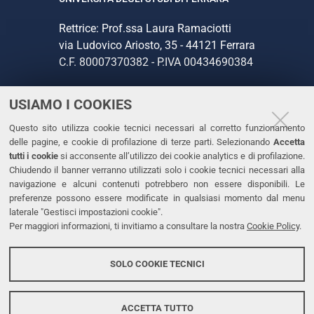
Rettrice: Prof.ssa Laura Ramaciotti
via Ludovico Ariosto, 35 - 44121 Ferrara
C.F. 80007370382 - P.IVA 00434690384
USIAMO I COOKIES
CONTATTI
Questo sito utilizza cookie tecnici necessari al corretto funzionamento
Tel. +39 0532 293111
delle pagine, e cookie di profilazione di terze parti. Selezionando
Accetta
Fax. +39 0532 293031
tutti i cookie
si acconsente all’utilizzo dei cookie analytics e di profilazione.
PEC
Chiudendo il banner verranno utilizzati solo i cookie tecnici necessari alla
navigazione e alcuni contenuti potrebbero non essere disponibili. Le
preferenze possono essere modificate in qualsiasi momento dal menu
LINKS
laterale "Gestisci impostazioni cookie".
Per maggiori informazioni, ti invitiamo a consultare la nostra
Cookie Policy
.
Accessibilità
Dichiarazione di accessibilità
SOLO COOKIE TECNICI
Protezione dati personali
Cookies
ACCETTA TUTTO