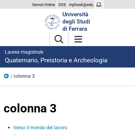
Servizi Online
SOS
myDesk@edu
Cerca
Università
nel
degli Studi
sito
di Ferrara
Laurea magistrale
Quaternario, Preistoria e Archeologia
colonna 3
dopo laurea
colonna 3
Verso il mondo del lavoro