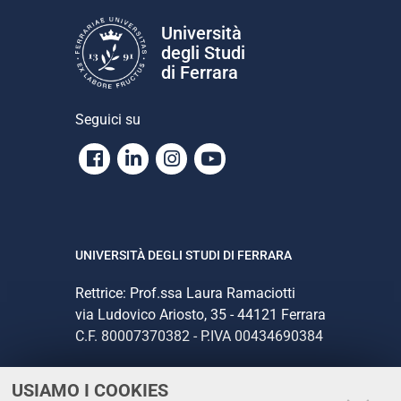
Università
degli Studi
di Ferrara
Seguici su
Facebook
Linkedin
Instagram
Youtube
UNIVERSITÀ DEGLI STUDI DI FERRARA
Rettrice: Prof.ssa Laura Ramaciotti
via Ludovico Ariosto, 35 - 44121 Ferrara
C.F. 80007370382 - P.IVA 00434690384
USIAMO I COOKIES
CONTATTI