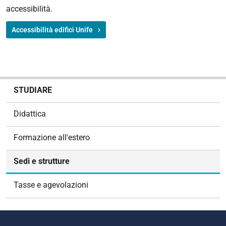
accessibilità.
Accessibilità edifici Unife
N
STUDIARE
a
v
Didattica
i
g
Formazione all'estero
a
z
Sedi e strutture
i
o
Tasse e agevolazioni
n
e