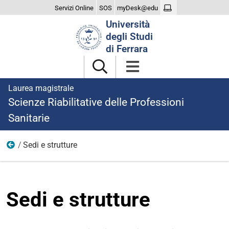
Servizi Online
SOS
myDesk@edu
Cerca
Università
nel
degli Studi
sito
di Ferrara
Laurea magistrale
Scienze Riabilitative delle Professioni
Sanitarie
Sedi e strutture
Studiare
Sedi e strutture