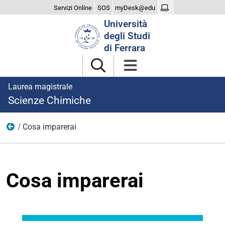
Servizi Online
SOS
myDesk@edu
Cerca
Università
nel
degli Studi
sito
di Ferrara
Laurea magistrale
Scienze Chimiche
Cosa imparerai
Il Corso
Cosa imparerai