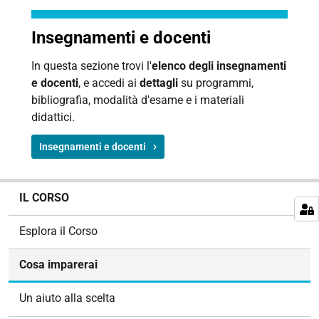
Insegnamenti e docenti
In questa sezione trovi l'
elenco degli insegnamenti
e docenti
, e accedi ai
dettagli
su programmi,
bibliografia, modalità d'esame e i materiali
didattici.
Insegnamenti e docenti
N
IL CORSO
a
v
Esplora il Corso
i
g
Cosa imparerai
a
z
Un aiuto alla scelta
i