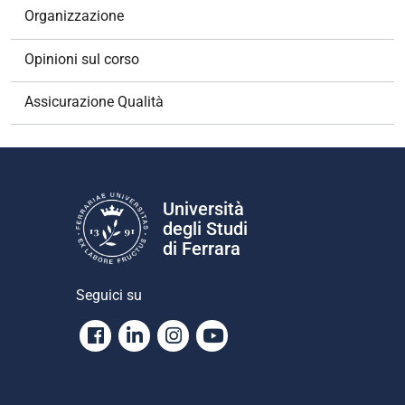
o
Organizzazione
n
e
Opinioni sul corso
Assicurazione Qualità
Università
degli Studi
di Ferrara
Seguici su
Facebook
Linkedin
Instagram
Youtube