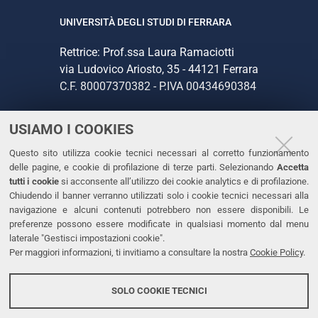
UNIVERSITÀ DEGLI STUDI DI FERRARA
Rettrice: Prof.ssa Laura Ramaciotti
via Ludovico Ariosto, 35 - 44121 Ferrara
C.F. 80007370382 - P.IVA 00434690384
USIAMO I COOKIES
CONTATTI
Questo sito utilizza cookie tecnici necessari al corretto funzionamento
Tel. +39 0532 293111
delle pagine, e cookie di profilazione di terze parti. Selezionando
Accetta
Fax. +39 0532 293031
tutti i cookie
si acconsente all’utilizzo dei cookie analytics e di profilazione.
PEC
Chiudendo il banner verranno utilizzati solo i cookie tecnici necessari alla
navigazione e alcuni contenuti potrebbero non essere disponibili. Le
preferenze possono essere modificate in qualsiasi momento dal menu
LINKS
laterale "Gestisci impostazioni cookie".
Per maggiori informazioni, ti invitiamo a consultare la nostra
Cookie Policy
.
Accessibilità
Dichiarazione di accessibilità
SOLO COOKIE TECNICI
Protezione dati personali