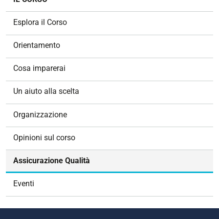
a
v
Esplora il Corso
i
g
Orientamento
a
z
Cosa imparerai
i
o
Un aiuto alla scelta
n
e
Organizzazione
Opinioni sul corso
Assicurazione Qualità
Eventi