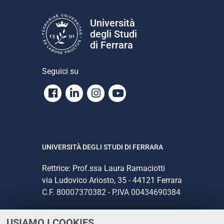
Università
degli Studi
di Ferrara
Seguici su
Facebook
Linkedin
Instagram
Youtube
UNIVERSITÀ DEGLI STUDI DI FERRARA
Rettrice: Prof.ssa Laura Ramaciotti
via Ludovico Ariosto, 35 - 44121 Ferrara
C.F. 80007370382 - P.IVA 00434690384
USIAMO I COOKIES
CONTATTI