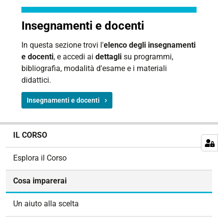
Insegnamenti e docenti
In questa sezione trovi l'
elenco degli insegnamenti
e docenti
, e accedi ai
dettagli
su programmi,
bibliografia, modalità d'esame e i materiali
didattici.
Insegnamenti e docenti
N
IL CORSO
a
v
Esplora il Corso
i
g
Cosa imparerai
a
z
Un aiuto alla scelta
i