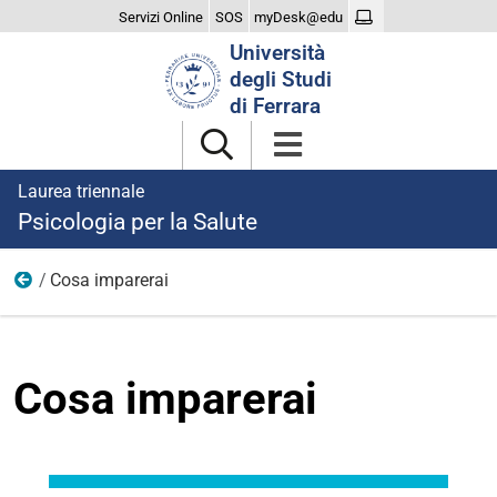
Servizi Online
SOS
myDesk@edu
Cerca
Università
nel
degli Studi
sito
di Ferrara
Laurea triennale
Psicologia per la Salute
Cosa imparerai
Il Corso
Cosa imparerai