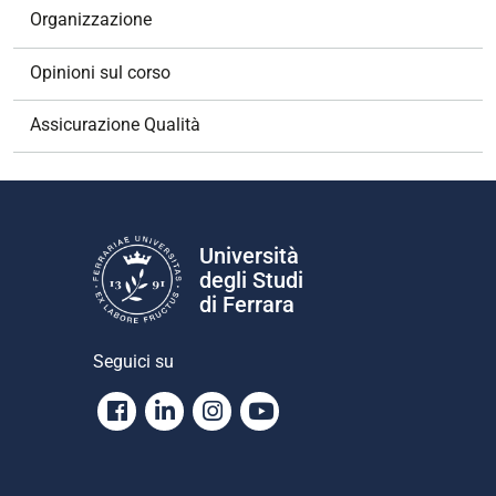
o
Organizzazione
n
e
Opinioni sul corso
Assicurazione Qualità
Università
degli Studi
di Ferrara
Seguici su
Facebook
Linkedin
Instagram
Youtube