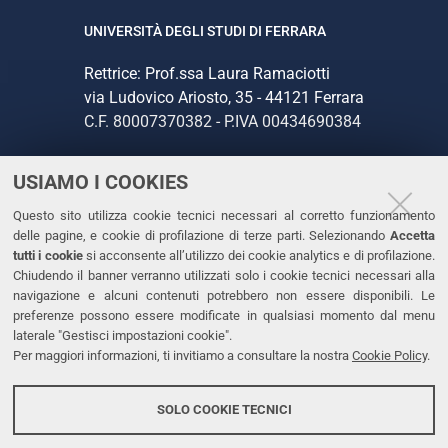
UNIVERSITÀ DEGLI STUDI DI FERRARA
Rettrice: Prof.ssa Laura Ramaciotti
via Ludovico Ariosto, 35 - 44121 Ferrara
C.F. 80007370382 - P.IVA 00434690384
USIAMO I COOKIES
CONTATTI
Questo sito utilizza cookie tecnici necessari al corretto funzionamento
Tel. +39 0532 293111
delle pagine, e cookie di profilazione di terze parti. Selezionando
Accetta
Fax. +39 0532 293031
tutti i cookie
si acconsente all’utilizzo dei cookie analytics e di profilazione.
PEC
Chiudendo il banner verranno utilizzati solo i cookie tecnici necessari alla
navigazione e alcuni contenuti potrebbero non essere disponibili. Le
preferenze possono essere modificate in qualsiasi momento dal menu
LINKS
laterale "Gestisci impostazioni cookie".
Per maggiori informazioni, ti invitiamo a consultare la nostra
Cookie Policy
.
Accessibilità
Dichiarazione di accessibilità
SOLO COOKIE TECNICI
Protezione dati personali