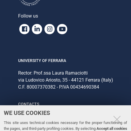
Follow us
Facebook
Linkedin
Instagram
Youtube
UNIVERSITY OF FERRARA
Rector: Prof.ssa Laura Ramaciotti
via Ludovico Ariosto, 35 - 44121 Ferrara (Italy)
C.F. 80007370382 - P.IVA 00434690384
CONTACTS
WE USE COOKIES
Tel. +39 0532 293111
This site uses technical cookies necessary for the proper functioning of
Fax. +39 0532 293031
the pages, and third-party profiling cookies. By selecting
Accept all cookies