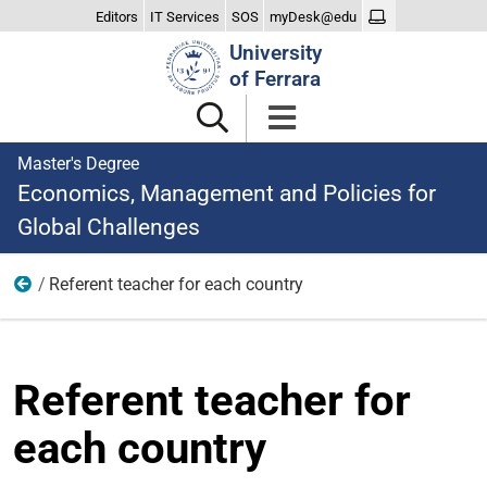
Editors
IT Services
SOS
myDesk@edu
Search
University
Site
of Ferrara
Master's Degree
Economics, Management and Policies for
Global Challenges
Referent teacher for each country
Studying abroad
Referent teacher for
each country