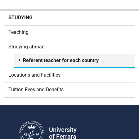
N
STUDYING
a
v
Teaching
i
g
Studying abroad
a
t
Referent teacher for each country
i
o
Locations and Facilities
n
Tuition Fees and Benefits
University
of Ferrara