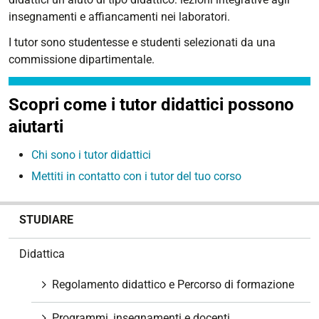
insegnamenti e affiancamenti nei laboratori.
I tutor sono studentesse e studenti selezionati da una
commissione dipartimentale.
Scopri come i tutor didattici possono
aiutarti
Chi sono i tutor didattici
Mettiti in contatto con i tutor del tuo corso
N
STUDIARE
a
v
Didattica
i
g
Regolamento didattico e Percorso di formazione
a
z
Programmi, insegnamenti e docenti