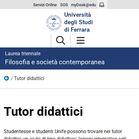
Servizi Online
SOS
myDesk@edu
Cerca
Università
nel
degli Studi
sito
di Ferrara
Laurea triennale
Filosofia e società contemporanea
Tutor didattici
Didattica
Tutor didattici
Studentesse e studenti Unife possono trovare nei tutor
didattici un aiuto di tipo didattico: lezioni integrative agli