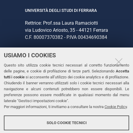
UNIVERSITÀ DEGLI STUDI DI FERRARA
Rettrice: Prof.ssa Laura Ramaciotti
via Ludovico Ariosto, 35 - 44121 Ferrara
C.F. 80007370382 - P.IVA 00434690384
USIAMO I COOKIES
CONTATTI
Questo sito utilizza cookie tecnici necessari al corretto funzionamento
Tel. +39 0532 293111
delle pagine, e cookie di profilazione di terze parti. Selezionando
Accetta
Fax. +39 0532 293031
tutti i cookie
si acconsente all’utilizzo dei cookie analytics e di profilazione.
PEC
Chiudendo il banner verranno utilizzati solo i cookie tecnici necessari alla
navigazione e alcuni contenuti potrebbero non essere disponibili. Le
preferenze possono essere modificate in qualsiasi momento dal menu
LINKS
laterale "Gestisci impostazioni cookie".
Per maggiori informazioni, ti invitiamo a consultare la nostra
Cookie Policy
.
Accessibilità
Dichiarazione di accessibilità
SOLO COOKIE TECNICI
Protezione dati personali