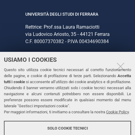
UNIVERSITÀ DEGLI STUDI DI FERRARA
Rettrice: Prof.ssa Laura Ramaciotti
via Ludovico Ariosto, 35 - 44121 Ferrara
C.F. 80007370382 - P.IVA 00434690384
USIAMO I COOKIES
CONTATTI
Questo sito utilizza cookie tecnici necessari al corretto funzionamento
Tel. +39 0532 293111
delle pagine, e cookie di profilazione di terze parti. Selezionando
Accetta
Fax. +39 0532 293031
tutti i cookie
si acconsente all’utilizzo dei cookie analytics e di profilazione.
PEC
Chiudendo il banner verranno utilizzati solo i cookie tecnici necessari alla
navigazione e alcuni contenuti potrebbero non essere disponibili. Le
preferenze possono essere modificate in qualsiasi momento dal menu
LINKS
laterale "Gestisci impostazioni cookie".
Per maggiori informazioni, ti invitiamo a consultare la nostra
Cookie Policy
.
Accessibilità
Dichiarazione di accessibilità
SOLO COOKIE TECNICI