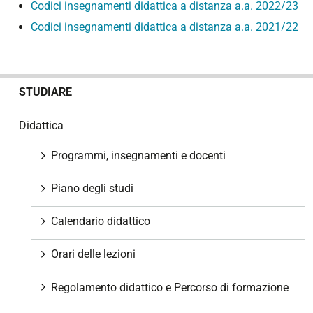
Codici insegnamenti didattica a distanza a.a. 2022/23
Codici insegnamenti didattica a distanza a.a. 2021/22
N
STUDIARE
a
v
Didattica
i
g
Programmi, insegnamenti e docenti
a
z
Piano degli studi
i
o
Calendario didattico
n
e
Orari delle lezioni
Regolamento didattico e Percorso di formazione