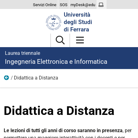
Servizi Online
SOS
myDesk@edu
Cerca
Università
nel
degli Studi
sito
di Ferrara
Laurea triennale
Ingegneria Elettronica e Informatica
Didattica a Distanza
Didattica
Didattica a Distanza
Le lezioni di tutti gli anni di corso saranno in presenza
, per
permettere una maggiore interattività con i docenti e per