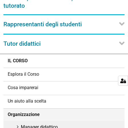
tutorato
Rappresentanti degli studenti
Tutor didattici
N
IL CORSO
a
v
Esplora il Corso
i
g
Cosa imparerai
a
z
Un aiuto alla scelta
i
o
Organizzazione
n
e
Manager didattico