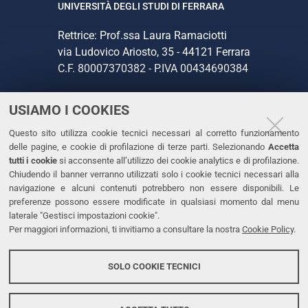
UNIVERSITÀ DEGLI STUDI DI FERRARA
Rettrice: Prof.ssa Laura Ramaciotti
via Ludovico Ariosto, 35 - 44121 Ferrara
C.F. 80007370382 - P.IVA 00434690384
USIAMO I COOKIES
CONTATTI
Questo sito utilizza cookie tecnici necessari al corretto funzionamento
Tel. +39 0532 293111
delle pagine, e cookie di profilazione di terze parti. Selezionando
Accetta
Fax. +39 0532 293031
tutti i cookie
si acconsente all’utilizzo dei cookie analytics e di profilazione.
PEC
Chiudendo il banner verranno utilizzati solo i cookie tecnici necessari alla
navigazione e alcuni contenuti potrebbero non essere disponibili. Le
preferenze possono essere modificate in qualsiasi momento dal menu
LINKS
laterale "Gestisci impostazioni cookie".
Per maggiori informazioni, ti invitiamo a consultare la nostra
Cookie Policy
.
Accessibilità
Dichiarazione di accessibilità
SOLO COOKIE TECNICI
Protezione dati personali
Cookies