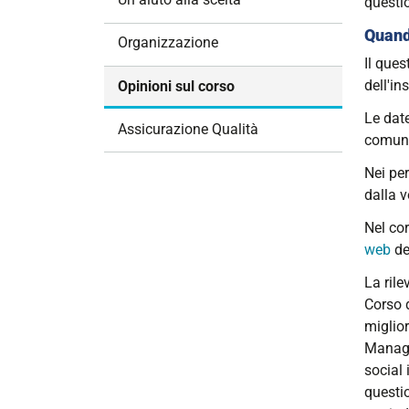
questio
i
Quando
o
Organizzazione
n
Il que
e
dell'i
Opinioni sul corso
Le date
Assicurazione Qualità
comuni
Nei per
dalla v
Nel cor
web
de
La rile
Corso d
miglior
Manager
social 
questi