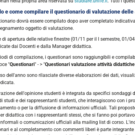
nari nella propria area riservata su
studiare.unife.it
. Tutti i que
 e come compilare il questionario di valutazione delle a
stionario dovrà essere compilato dopo aver completato indicativa
nsegnamento oggetto di valutazione.
 di apertura delle relative finestre (01/11 per il I semestre, 01/
cate dai Docenti e dalla Manager didattica.
iodi di compilazione, i questionari sono raggiungibili e compilabi
oce "
Questionari
" - > "
Questionari valutazione attività didattiche
so dell'anno sono rilasciate diverse elaborazioni dei dati, visua
dicata.
vazione dell'opinione studenti è integrata da specifici sondaggi d
i studi e dei rappresentanti studenti, che interagiscono con i prop
amento o per la diffusione di informazioni ufficiali. Tali propos
 didattica con i rappresentanti stessi, che si fanno poi portavoc
informali o comunicazioni ufficiali alla mailing list di corso. L'i
onari e al completamento con commenti liberi è parte integrante 