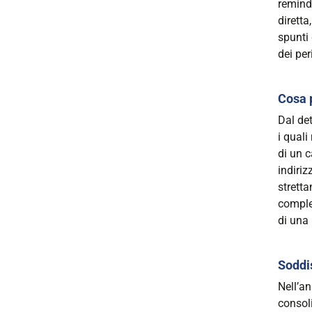
remind
diretta
spunti 
dei pe
Cosa 
Dal det
i quali
di un c
indiriz
stretta
comple
di una 
Soddi
Nell’a
consoli