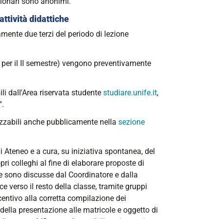
stionari sono anonimi.
ttività didattiche
mente due terzi del periodo di lezione
04 per il II semestre) vengono preventivamente
li dall'Area riservata studente
studiare.unife.it
,
".
lizzabili anche pubblicamente nella
sezione
i Ateneo e a cura, su iniziativa spontanea, del
ri colleghi al fine di elaborare proposte di
te sono discusse dal Coordinatore e dalla
e verso il resto della classe, tramite gruppi
ncentivo alla corretta compilazione dei
della presentazione alle matricole e oggetto di