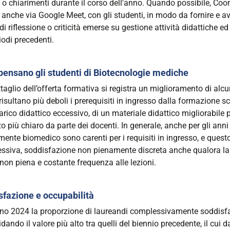
 o chiarimenti durante il corso dell'anno. Quando possibile, Coo
, anche via Google Meet, con gli studenti, in modo da fornire e 
di riflessione o criticità emerse su gestione attività didattiche 
riodi precedenti.
pensano gli studenti di Biotecnologie mediche
taglio dell’offerta formativa si registra un miglioramento di alcu
 risultano più deboli i prerequisiti in ingresso dalla formazione s
arico didattico eccessivo, di un materiale didattico migliorabile p
zo più chiaro da parte dei docenti.
In generale, anche per gli anni
mente biomedico sono carenti per i requisiti in ingresso, e quest
ssiva, soddisfazione non pienamente discreta anche qualora la 
non piena e costante frequenza alle lezioni.
sfazione e occupabilità
nno 2024 la proporzione di laureandi complessivamente soddisfatt
dando il valore più alto tra quelli del biennio precedente, il cui d