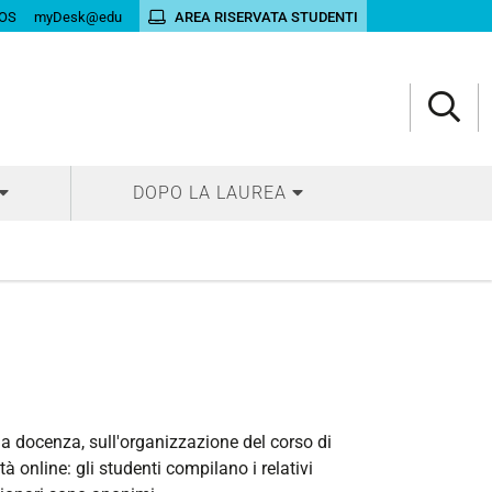
OS
myDesk@edu
AREA RISERVATA STUDENTI
DOPO LA LAUREA
lla docenza, sull'organizzazione del corso di
à online: gli studenti compilano i relativi