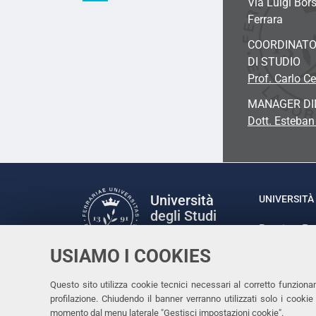
Via Luigi Bors
Ferrara
COORDINATO
DI STUDIO
Prof. Carlo Ce
MANAGER DI
Dott. Esteban
Università
UNIVERSITÀ 
degli Studi
Rettrice: P
di Ferrara
via Ludovic
USIAMO I COOKIES
C.F. 80007
Seguici su
Questo sito utilizza cookie tecnici necessari al corretto funziona
Facebook
Linkedin
Instagram
Youtube
profilazione. Chiudendo il banner verranno utilizzati solo i cook
momento dal menu laterale "Gestisci impostazioni cookie".