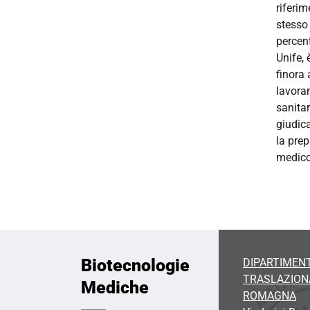
riferim
stesso 
percent
Unife,
finora 
lavoran
sanitar
giudic
la prep
medico
Biotecnologie
DIPARTIMENT
TRASLAZIONA
Mediche
ROMAGNA