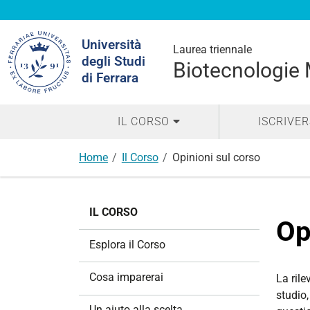
Cerca
Università
nel
Laurea triennale
degli Studi
sito
Biotecnologie
di Ferrara
IL CORSO
ISCRIVER
Home
Il Corso
Opinioni sul corso
N
IL CORSO
a
Op
v
Esplora il Corso
i
g
Cosa imparerai
La rile
a
studio,
z
Un aiuto alla scelta