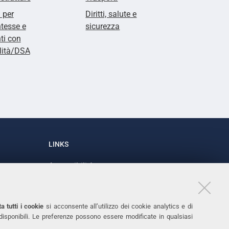
i per
Diritti, salute e
tesse e
sicurezza
ti con
lità/DSA
LINKS
Accessibilità
1
Dichiarazione di accessibilità
Protezione dati personali
a tutti i cookie
si acconsente all’utilizzo dei cookie analytics e di
Cookies
 disponibili. Le preferenze possono essere modificate in qualsiasi