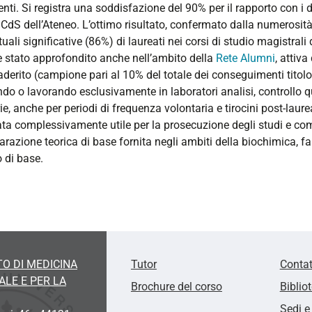
enti. Si registra una soddisfazione del 90% per il rapporto con i do
CdS dell’Ateneo. L’ottimo risultato, confermato dalla numerosità 
uali significative (86%) di laureati nei corsi di studio magistrali
 è stato approfondito anche nell’ambito della
Rete Alumni
, attiv
aderito (campione pari al 10% del totale dei conseguimenti titolo
do o lavorando esclusivamente in laboratori analisi, controllo q
ie, anche per periodi di frequenza volontaria e tirocini post-laur
ata complessivamente utile per la prosecuzione degli studi e com
arazione teorica di base fornita negli ambiti della biochimica, 
 di base.
O DI MEDICINA
Tutor
Contat
LE E PER LA
Brochure del corso
Biblio
Sedi e