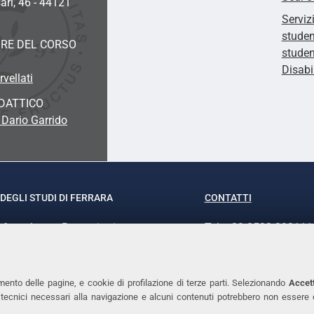
ari, 46 - 44121
Serviz
studen
RE DEL CORSO
studen
Disabi
rvellati
DATTICO
 Dario Garrido
DEGLI STUDI DI FERRARA
CONTATTI
rof.ssa Laura Ramaciotti
Tel. +39 0532 293111
o Ariosto, 35 - 44121 Ferrara
Fax. +39 0532 29303
370382 - P.IVA 00434690384
PEC
mento delle pagine, e cookie di profilazione di terze parti. Selezionando
Accett
ie tecnici necessari alla navigazione e alcuni contenuti potrebbero non essere