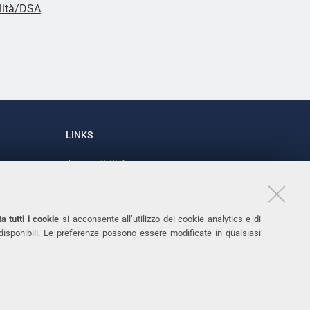
lità/DSA
LINKS
Accessibilità
1
Dichiarazione di accessibilità
Protezione dati personali
a tutti i cookie
si acconsente all’utilizzo dei cookie analytics e di
Cookies
 disponibili. Le preferenze possono essere modificate in qualsiasi