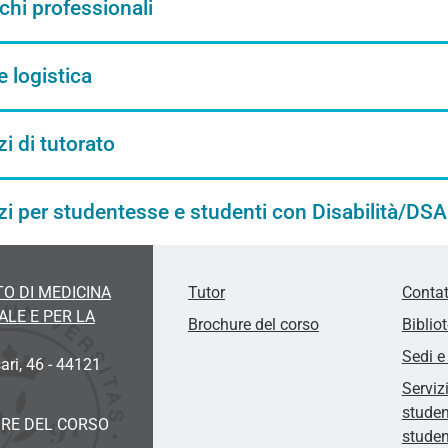
hi professionali
e logistica
zi di tutorato
zi per studentesse e studenti con Disabilità/DSA
O DI MEDICINA
Tutor
Contat
LE E PER LA
Brochure del corso
Biblio
Sedi e
ari, 46 - 44121
Serviz
studen
RE DEL CORSO
studen