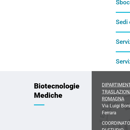
Sbocc
Sedi 
Servi
Servi
Biotecnologie
DIPARTIMENT
TRASLAZIONA
Mediche
ROMAGNA
Via Luigi Bors
Ferrara
COORDINATO