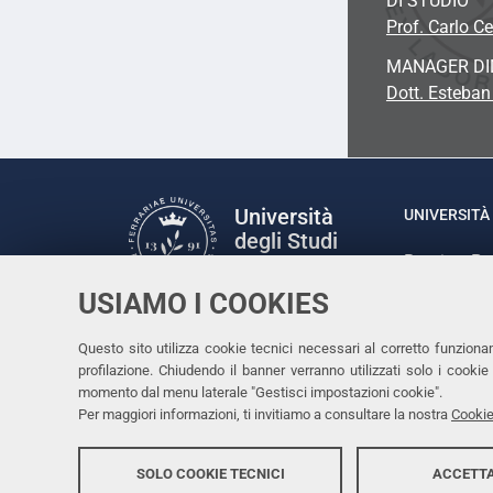
DI STUDIO
Prof. Carlo Ce
MANAGER DI
Dott. Esteban
Università
UNIVERSITÀ 
degli Studi
Rettrice: P
di Ferrara
via Ludovic
USIAMO I COOKIES
C.F. 80007
Seguici su
Questo sito utilizza cookie tecnici necessari al corretto funziona
Facebook
Linkedin
Instagram
Youtube
profilazione. Chiudendo il banner verranno utilizzati solo i cook
momento dal menu laterale "Gestisci impostazioni cookie".
Per maggiori informazioni, ti invitiamo a consultare la nostra
Cookie
SOLO COOKIE TECNICI
ACCETTA
Copyright @ 2026, Università di Ferrara