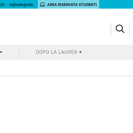
OS
myDesk@edu
AREA RISERVATA STUDENTI
DOPO LA LAUREA