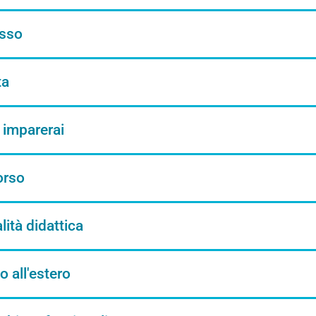
sso
ta
 imparerai
orso
ità didattica
o all'estero