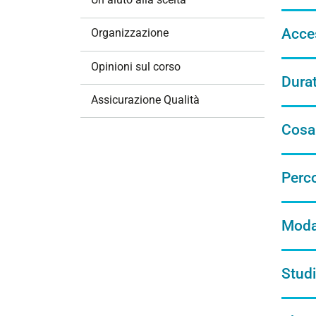
i
o
Acce
Organizzazione
n
e
Opinioni sul corso
Dura
Assicurazione Qualità
Cosa
Perc
Modal
Studi