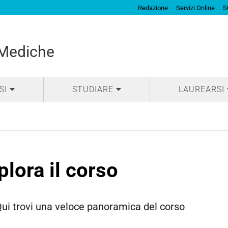
Redazione
Servizi Online
S
 Mediche
SI
STUDIARE
LAUREARSI
plora il corso
ui trovi una veloce panoramica del corso