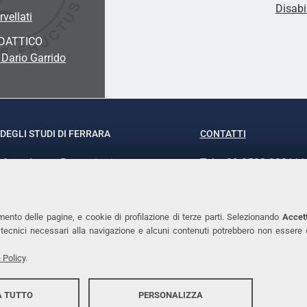
Disabi
rvellati
DATTICO
 Dario Garrido
DEGLI STUDI DI FERRARA
CONTATTI
rof.ssa Laura Ramaciotti
Tel. +39 0532 293111
o Ariosto, 35 - 44121 Ferrara
Fax. +39 0532 29303
370382 - P.IVA 00434690384
PEC
mento delle pagine, e cookie di profilazione di terze parti. Selezionando
Accett
ie tecnici necessari alla navigazione e alcuni contenuti potrebbero non essere
 Policy
.
 TUTTO
PERSONALIZZA