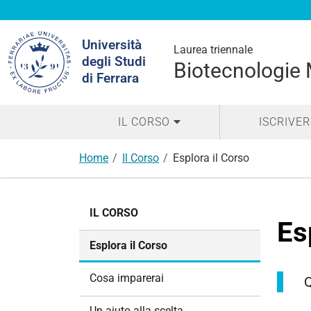
Cerca
Università
nel
Laurea triennale
degli Studi
sito
Biotecnologie
di Ferrara
IL CORSO
ISCRIVER
Home
Il Corso
Esplora il Corso
N
IL CORSO
a
Es
v
Esplora il Corso
i
g
Cosa imparerai
Q
a
z
Un aiuto alla scelta