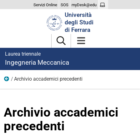
Servizi Online
SOS
myDesk@edu
Cerca
Università
nel
degli Studi
sito
di Ferrara
Laurea triennale
Ingegneria Meccanica
Archivio accademici precedenti
Regolamento didattico e Percorso di formazione
Archivio accademici
precedenti