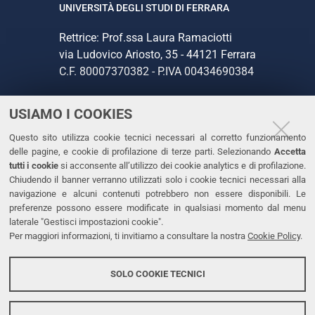
UNIVERSITÀ DEGLI STUDI DI FERRARA
Rettrice: Prof.ssa Laura Ramaciotti
via Ludovico Ariosto, 35 - 44121 Ferrara
C.F. 80007370382 - P.IVA 00434690384
USIAMO I COOKIES
CONTATTI
Questo sito utilizza cookie tecnici necessari al corretto funzionamento
Tel. +39 0532 293111
delle pagine, e cookie di profilazione di terze parti. Selezionando
Accetta
Fax. +39 0532 293031
tutti i cookie
si acconsente all’utilizzo dei cookie analytics e di profilazione.
PEC
Chiudendo il banner verranno utilizzati solo i cookie tecnici necessari alla
navigazione e alcuni contenuti potrebbero non essere disponibili. Le
preferenze possono essere modificate in qualsiasi momento dal menu
LINKS
laterale "Gestisci impostazioni cookie".
Per maggiori informazioni, ti invitiamo a consultare la nostra
Cookie Policy
.
Accessibilità
Dichiarazione di accessibilità
SOLO COOKIE TECNICI
Protezione dati personali