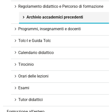
z
Regolamento didattico e Percorso di formazione
i
Archivio accademici precedenti
o
n
Programmi, insegnamenti e docenti
e
Tolc-I e Guida Tolc
Calendario didattico
Tirocinio
Orari delle lezioni
Esami
Tutor didattici
Formazione all'estero