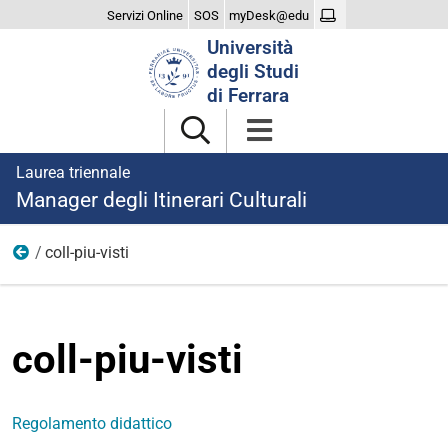
Servizi Online
SOS
myDesk@edu
Cerca
Università
nel
degli Studi
sito
di Ferrara
Laurea triennale
Manager degli Itinerari Culturali
coll-piu-visti
Più visti
coll-piu-visti
Regolamento didattico