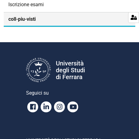
e
Iscrizione esami
coll-piu-visti
Università
degli Studi
di Ferrara
Seguici su
Facebook
Linkedin
Instagram
Youtube