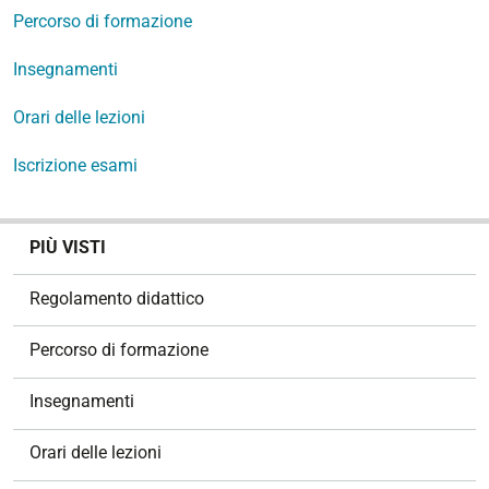
Percorso di formazione
Insegnamenti
Orari delle lezioni
Iscrizione esami
N
PIÙ VISTI
a
v
Regolamento didattico
i
g
Percorso di formazione
a
z
Insegnamenti
i
o
Orari delle lezioni
n