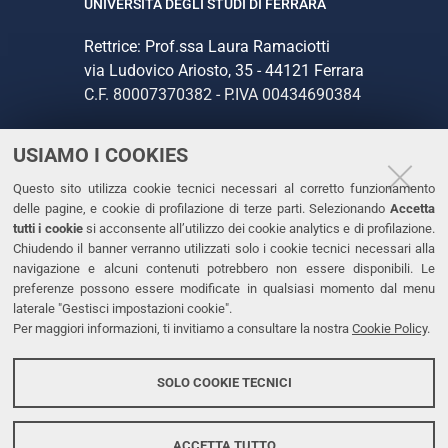
UNIVERSITÀ DEGLI STUDI DI FERRARA
Rettrice: Prof.ssa Laura Ramaciotti
via Ludovico Ariosto, 35 - 44121 Ferrara
C.F. 80007370382 - P.IVA 00434690384
USIAMO I COOKIES
CONTATTI
Questo sito utilizza cookie tecnici necessari al corretto funzionamento
Tel. +39 0532 293111
delle pagine, e cookie di profilazione di terze parti. Selezionando
Accetta
Fax. +39 0532 293031
tutti i cookie
si acconsente all’utilizzo dei cookie analytics e di profilazione.
PEC
Chiudendo il banner verranno utilizzati solo i cookie tecnici necessari alla
navigazione e alcuni contenuti potrebbero non essere disponibili. Le
preferenze possono essere modificate in qualsiasi momento dal menu
LINKS
laterale "Gestisci impostazioni cookie".
Per maggiori informazioni, ti invitiamo a consultare la nostra
Cookie Policy
.
Accessibilità
Dichiarazione di accessibilità
SOLO COOKIE TECNICI
Protezione dati personali
Cookies
ACCETTA TUTTO