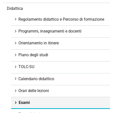
v
Didattica
i
g
Regolamento didattico e Percorso di formazione
a
z
Programmi, insegnamenti e docenti
i
o
Orientamento in itinere
n
e
Piano degli studi
TOLC-SU
Calendario didattico
Orari delle lezioni
Esami