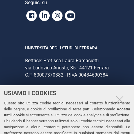
Seguici su
Facebook
Linkedin
Instagram
Youtube
UNIVERSITÀ DEGLI STUDI DI FERRARA
Rettrice: Prof.ssa Laura Ramaciotti
via Ludovico Ariosto, 35 - 44121 Ferrara
C.F. 80007370382 - P.IVA 00434690384
USIAMO I COOKIES
CONTATTI
Questo sito utilizza cookie tecnici necessari al corretto funzionamento
Tel. +39 0532 293111
delle pagine, e cookie di profilazione di terze parti. Selezionando
Accetta
Fax. +39 0532 293031
tutti i cookie
si acconsente all’utilizzo dei cookie analytics e di profilazione.
PEC
Chiudendo il banner verranno utilizzati solo i cookie tecnici necessari alla
navigazione e alcuni contenuti potrebbero non essere disponibili. Le
preferenze possono essere modificate in qualsiasi momento dal menu