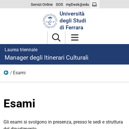
Servizi Online
SOS
myDesk@edu
Cerca
Università
nel
degli Studi
sito
di Ferrara
Laurea triennale
Manager degli Itinerari Culturali
Esami
Didattica
Esami
Gli esami si svolgono in presenza, presso le sedi e struttura
del dipartimento.