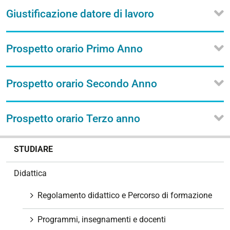
Giustificazione datore di lavoro
Prospetto orario Primo Anno
Prospetto orario Secondo Anno
Prospetto orario Terzo anno
N
STUDIARE
a
v
Didattica
i
g
Regolamento didattico e Percorso di formazione
a
z
Programmi, insegnamenti e docenti
i