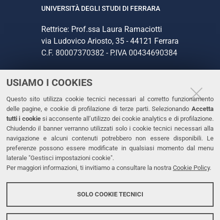
UNIVERSITÀ DEGLI STUDI DI FERRARA
Rettrice: Prof.ssa Laura Ramaciotti
via Ludovico Ariosto, 35 - 44121 Ferrara
C.F. 80007370382 - P.IVA 00434690384
USIAMO I COOKIES
CONTATTI
Questo sito utilizza cookie tecnici necessari al corretto funzionamento
Tel. +39 0532 293111
delle pagine, e cookie di profilazione di terze parti. Selezionando
Accetta
Fax. +39 0532 293031
tutti i cookie
si acconsente all’utilizzo dei cookie analytics e di profilazione.
PEC
Chiudendo il banner verranno utilizzati solo i cookie tecnici necessari alla
navigazione e alcuni contenuti potrebbero non essere disponibili. Le
preferenze possono essere modificate in qualsiasi momento dal menu
LINKS
laterale "Gestisci impostazioni cookie".
Per maggiori informazioni, ti invitiamo a consultare la nostra
Cookie Policy
.
Accessibilità
Dichiarazione di accessibilità
SOLO COOKIE TECNICI
Protezione dati personali