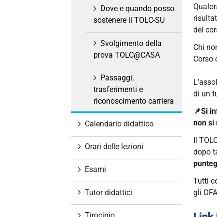
Qualora
Dove e quando posso
risulta
sostenere il TOLC-SU
del cor
Svolgimento della
Chi no
prova TOLC@CASA
Corso c
Passaggi,
L’asso
trasferimenti e
di un t
riconoscimento carriera
📌Si in
non si
Calendario didattico
Il TOL
Orari delle lezioni
dopo t
puntegg
Esami
Tutti 
Tutor didattici
gli OF
Tirocinio
Link 