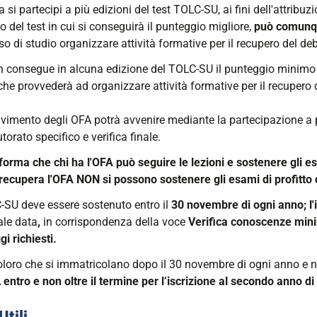
 si partecipi a più edizioni del test TOLC-SU, ai fini dell'attribuz
to del test in cui si conseguirà il punteggio migliore,
può comunqu
so di studio organizzare attività formative per il recupero del de
n consegue in alcuna edizione del TOLC-SU il punteggio minimo
he provvederà ad organizzare attività formative per il recupero 
lvimento degli OFA potrà avvenire mediante la partecipazione a p
utorato specifico e verifica finale.
forma che chi ha l'OFA può seguire le lezioni e sostenere gli es
 recupera l'OFA NON si possono sostenere gli esami di profitto
C-SU deve essere sostenuto entro il
30 novembre di ogni anno; l'
ale data
,
in corrispondenza della voce
Verifica conoscenze mini
i richiesti.
coloro che si immatricolano dopo il 30 novembre di ogni anno e 
A
entro e non oltre il termine per l’iscrizione al secondo anno di
Utili