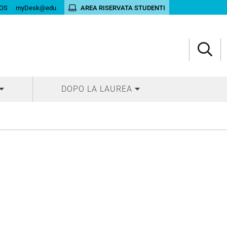
OS
myDesk@edu
AREA RISERVATA STUDENTI
DOPO LA LAUREA