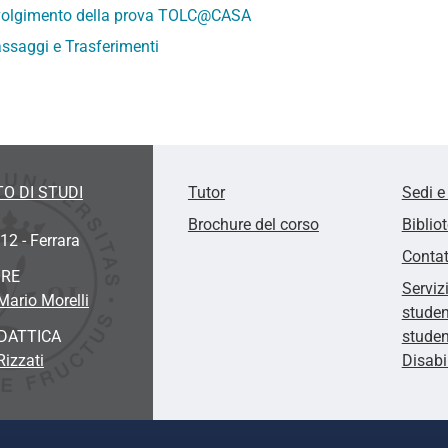
olgimento della prova TOLC@CASA
ssaggi e Trasferimenti
O DI STUDI
Tutor
Sedi e
Brochure del corso
Biblio
12 - Ferrara
Contat
ORE
Serviz
Mario Morelli
studen
DATTICA
studen
Rizzati
Disabi