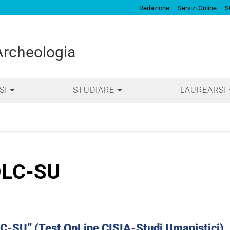
Redazione
Servizi Online
S
 Archeologia
SI
STUDIARE
LAUREARSI
LC-SU
C-SU” (Test OnLine CISIA-Studi Umanistici)