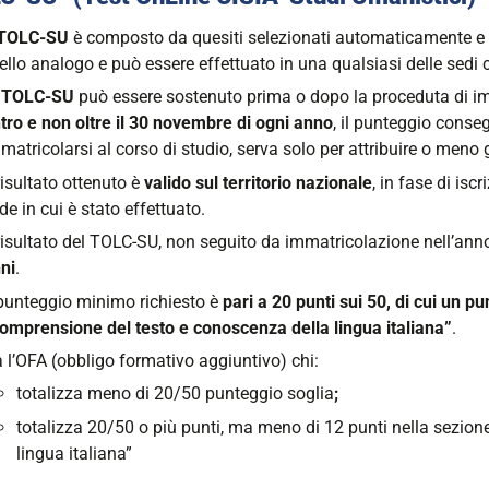
 TOLC-SU
è composto da quesiti selezionati automaticamente e 
vello analogo e può essere effettuato in una qualsiasi delle sedi
L TOLC-SU
può essere sostenuto prima o dopo la proceduta di i
tro e non oltre il 30 novembre di ogni anno
, il punteggio conse
matricolarsi al corso di studio, serva solo per attribuire o meno 
 risultato ottenuto è
valido sul territorio nazionale
, in fase di isc
de in cui è stato effettuato.
 risultato del TOLC-SU, non seguito da immatricolazione nell’an
ni
.
 punteggio minimo richiesto è
pari a 20 punti sui 50, di cui un 
omprensione del testo e conoscenza della lingua italiana”
.
 l’OFA (obbligo formativo aggiuntivo) chi:
totalizza meno di 20/50 punteggio soglia
;
totalizza 20/50 o più punti, ma meno di 12 punti nella sezio
lingua italiana”