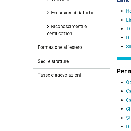
Ho
Escursioni didattiche
Li
Riconoscimenti e
TO
certificazioni
D
S
Formazione all'estero
Sedi e strutture
Per 
Tasse e agevolazioni
Ob
Ca
Ca
Ch
St
Do