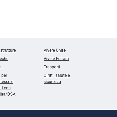
 strutture
Vivere Unife
teche
Vivere Ferrara
ti
Trasporti
i per
Diritti, salute e
tesse e
sicurezza
ti con
lità/DSA