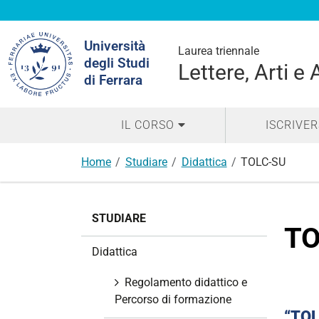
Cerca
Università
nel
Laurea triennale
degli Studi
sito
Lettere, Arti e
di Ferrara
IL CORSO
ISCRIVER
Home
Studiare
Didattica
TOLC-SU
N
STUDIARE
a
TO
v
Didattica
i
g
Regolamento didattico e
a
Percorso di formazione
z
“TOL