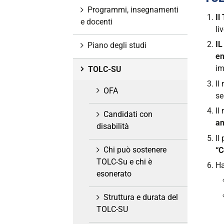
i
Programmi, insegnamenti
Il
o
e docenti
li
n
e
I
Piano degli studi
en
im
TOLC-SU
Il
OFA
se
Il
Candidati con
an
disabilità
Il
Chi può sostenere
“C
TOLC-Su e chi è
Ha
esonerato
Struttura e durata del
TOLC-SU