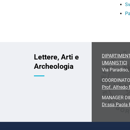
Sv
Pa
Lettere, Arti e
DIPARTIMENT
UMANISTICI
Archeologia
Via Paradiso, 
COORDINAT
Prof. Alfredo 
MANAGER DI
Dr.ssa Paola 