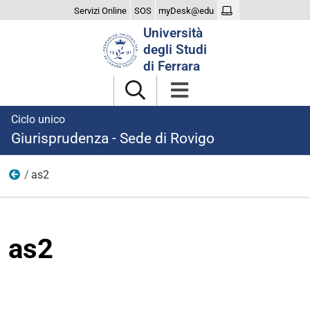
Servizi Online
SOS
myDesk@edu
Cerca
Università
nel
degli Studi
sito
di Ferrara
Ciclo unico
Giurisprudenza - Sede di Rovigo
as2
File e documenti
as2