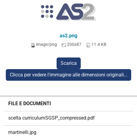
as2.png
image/png
200x87
11.4 KB
Scarica
Clicca per vedere l'immagine alle dimensioni originali…
N
FILE E DOCUMENTI
a
v
scelta curriculumSGSP_compressed.pdf
i
g
martinelli.jpg
a