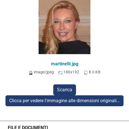
martinelli.jpg
image/jpeg
180x192
8.0 KB
Scarica
Clicca per vedere l'immagine alle dimensioni originali…
N
FILE E DOCUMENTI