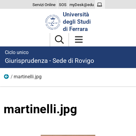
Servizi Online
SOS
myDesk@edu
Cerca
Università
nel
degli Studi
sito
di Ferrara
Ciclo unico
Giurisprudenza - Sede di Rovigo
martinelli.jpg
File e documenti
martinelli.jpg