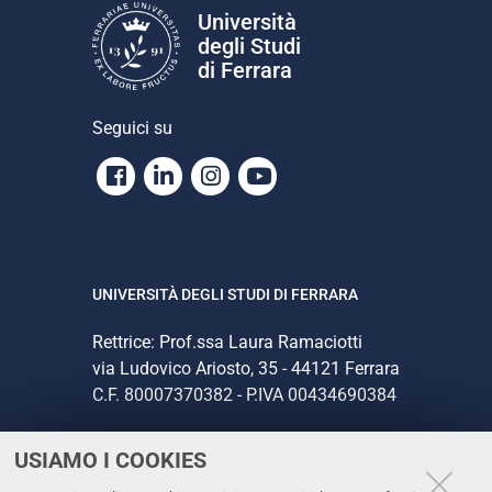
Università
degli Studi
di Ferrara
Seguici su
Facebook
Linkedin
Instagram
Youtube
UNIVERSITÀ DEGLI STUDI DI FERRARA
Rettrice: Prof.ssa Laura Ramaciotti
via Ludovico Ariosto, 35 - 44121 Ferrara
C.F. 80007370382 - P.IVA 00434690384
USIAMO I COOKIES
CONTATTI