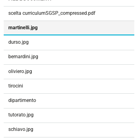
a
v
scelta curriculumSGSP_compressed.pdf
i
g
martinelli.jpg
a
z
durso.jpg
i
o
bernardini.jpg
n
e
oliviero.jpg
tirocini
dipartimento
tutorato.jpg
schiavo.jpg