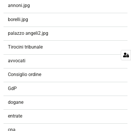
annoni.jpg
borelli.jpg
palazzo angeli2.jpg
Tirocini tribunale
avvocati
Consiglio ordine
GdP
dogane
entrate
cna