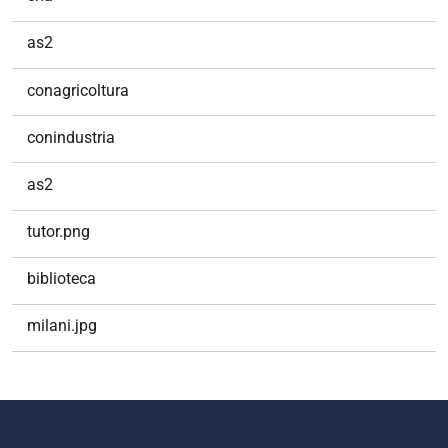
as2
conagricoltura
conindustria
as2
tutor.png
biblioteca
milani.jpg