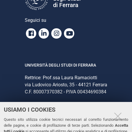
di Ferrara
Seguici su
Facebook
Linkedin
Instagram
Youtube
UNIVERSITÀ DEGLI STUDI DI FERRARA
Rettrice: Prof.ssa Laura Ramaciotti
via Ludovico Ariosto, 35 - 44121 Ferrara
C.F. 80007370382 - P.IVA 00434690384
USIAMO I COOKIES
CONTATTI
Questo sito utilizza cookie tecnici necessari al corretto funzionamento
Tel. +39 0532 293111
delle pagine, e cookie di profilazione di terze parti. Selezionando
Accetta
Fax. +39 0532 293031
tutti i cookie
si acconsente all’utilizzo dei cookie analytics e di profilazione.