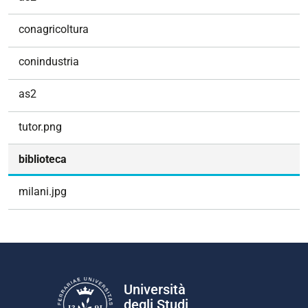
conagricoltura
conindustria
as2
tutor.png
biblioteca
milani.jpg
Università
degli Studi