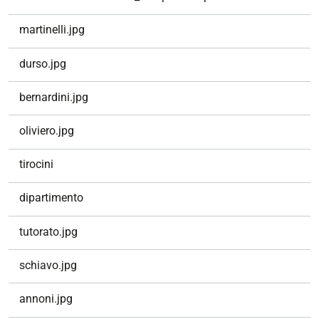
i
g
martinelli.jpg
a
z
durso.jpg
i
o
bernardini.jpg
n
e
oliviero.jpg
tirocini
dipartimento
tutorato.jpg
schiavo.jpg
annoni.jpg