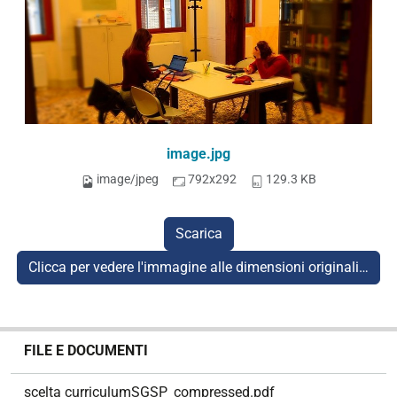
image.jpg
image/jpeg
792x292
129.3 KB
Scarica
Clicca per vedere l'immagine alle dimensioni originali…
N
FILE E DOCUMENTI
a
v
scelta curriculumSGSP_compressed.pdf