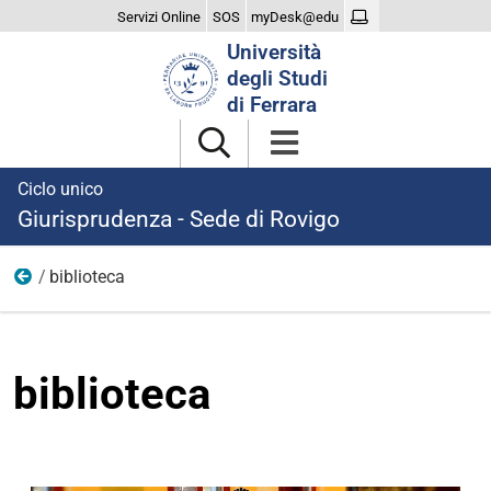
Servizi Online
SOS
myDesk@edu
Cerca
Università
nel
degli Studi
sito
di Ferrara
Ciclo unico
Giurisprudenza - Sede di Rovigo
biblioteca
File e documenti
biblioteca