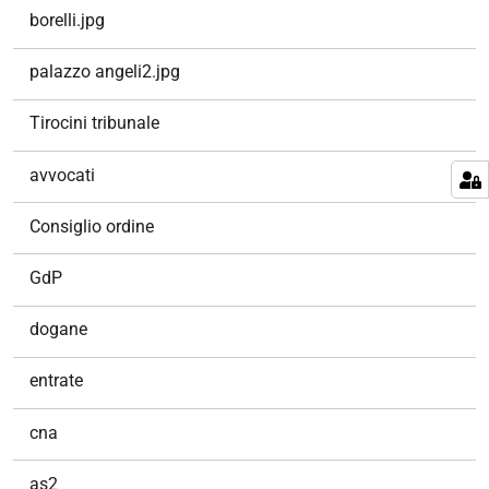
borelli.jpg
palazzo angeli2.jpg
Tirocini tribunale
avvocati
Consiglio ordine
GdP
dogane
entrate
cna
as2