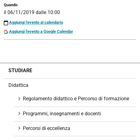
Quando
il
06/11/2019
dalle
10:00
Aggiungi l'evento al calendario
Aggiungi l'evento a Google Calendar
N
STUDIARE
a
v
Didattica
i
g
Regolamento didattico e Percorso di formazione
a
z
Programmi, insegnamenti e docenti
i
o
Percorsi di eccellenza
n