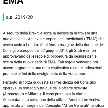
EMA
https://corsi.unife.it/it/lm-
giurisprudenza/studiare/didattica/eu-
a.a. 2019/20
law-
moot-
court-
A seguito della Brexit, è sorta la necessità di trovare una
competition/edizioni-
nuova sede all’Agenzia europea per i medicinali (“EMA”) che
precedenti/1-
aveva sede a Londra. A tal fine, a margine della riunione del
edizione-
Consiglio europeo del 22 giugno 2017, gli Stati membri
il-
approvavano delle regole di procedura da seguire per la
caso-
scelta della nuova sede di EMA. Tali regole venivano poi
ema
accompagnate da una nota esplicativa recante indicazioni
pratiche ai fini dello svolgimento della votazione.
1°
Edizione:
Pertanto, in forza di queste, la Presidenza del Consiglio
Il
operava un sorteggio tra due delle offerte ricevute
caso
(Amsterdam e Milano). Il caso premiava la città di
EMA
Amsterdam. La selezione della città di Amsterdam veniva
2019-
approvata a margine del Consiglio “Affari Generali” tenutosi