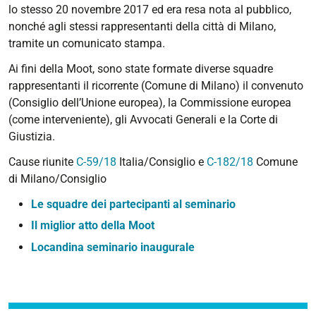
11-
lo stesso 20 novembre 2017 ed era resa nota al pubblico,
06T10:00:00+01:00
nonché agli stessi rappresentanti della città di Milano,
tramite un comunicato stampa.
2019-
11-
Ai fini della Moot, sono state formate diverse squadre
06T23:59:59+01:00
rappresentanti il ricorrente (Comune di Milano) il convenuto
a.a.
(Consiglio dell’Unione europea), la Commissione europea
2019/20
(come interveniente), gli Avvocati Generali e la Corte di
Giustizia.
Cause riunite
C-59/18
Italia/Consiglio e
C-182/18
Comune
di Milano/Consiglio
Le squadre dei partecipanti al seminario
Il miglior atto della Moot
Locandina seminario inaugurale