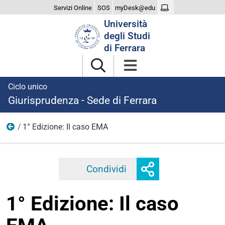
Servizi Online
SOS
myDesk@edu
Cerca
Università
nel
degli Studi
sito
di Ferrara
Ciclo unico
Giurisprudenza - Sede di Ferrara
1° Edizione: Il caso EMA
Edizioni precedenti
Mostra
Condividi
Facebook
Twitter
Linkedi
o
nascondi
1° Edizione: Il caso
opzioni
di
condivisione