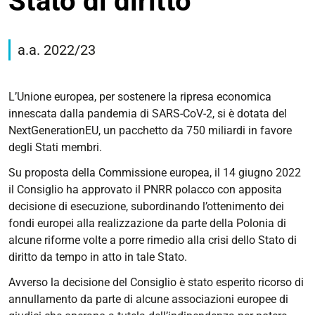
Stato di diritto
https://corsi.unife.it/it/lm-
giurisprudenza/studiare/didattica/eu-
a.a. 2022/23
law-
moot-
court-
L’Unione europea, per sostenere la ripresa economica
competition/edizioni-
innescata dalla pandemia di SARS-CoV-2, si è dotata del
precedenti/pnrr-
NextGenerationEU, un pacchetto da 750 miliardi in favore
della-
degli Stati membri.
polonia
Su proposta della Commissione europea, il 14 giugno 2022
4°
il Consiglio ha approvato il PNRR polacco con apposita
Edizione:
decisione di esecuzione, subordinando l’ottenimento dei
PNRR
fondi europei alla realizzazione da parte della Polonia di
e
alcune riforme volte a porre rimedio alla crisi dello Stato di
Stato
diritto da tempo in atto in tale Stato.
di
Avverso la decisione del Consiglio è stato esperito ricorso di
diritto
annullamento da parte di alcune associazioni europee di
2022-