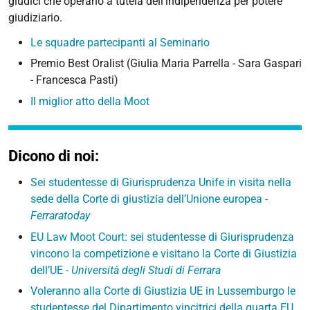
giudici che operano a tutela dell’indipendenza per potere
11-
giudiziario.
04T15:00:00+01:00
Le squadre partecipanti al Seminario
2022-
11-
Premio Best Oralist (Giulia Maria Parrella - Sara Gaspari
04T23:59:59+01:00
- Francesca Pasti)
a.a.
Il miglior atto della Moot
2022/23
Dicono di noi:
Sei studentesse di Giurisprudenza Unife in visita nella
sede della Corte di giustizia dell’Unione europea -
Ferraratoday
EU Law Moot Court: sei studentesse di Giurisprudenza
vincono la competizione e visitano la Corte di Giustizia
dell’UE -
Università degli Studi di Ferrara
Voleranno alla Corte di Giustizia UE in Lussemburgo le
studentesse del Dipartimento vincitrici della quarta EU