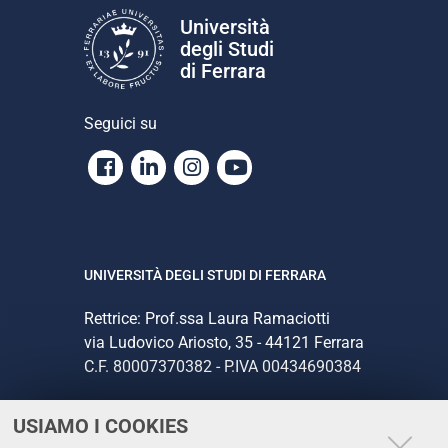
Università
degli Studi
di Ferrara
Seguici su
Facebook
Linkedin
Instagram
Youtube
UNIVERSITÀ DEGLI STUDI DI FERRARA
Rettrice: Prof.ssa Laura Ramaciotti
via Ludovico Ariosto, 35 - 44121 Ferrara
C.F. 80007370382 - P.IVA 00434690384
USIAMO I COOKIES
CONTATTI