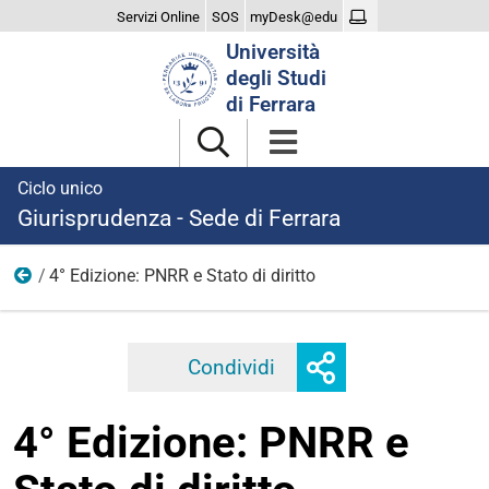
Servizi Online
SOS
myDesk@edu
Cerca
Università
nel
degli Studi
sito
di Ferrara
Ciclo unico
Giurisprudenza - Sede di Ferrara
4° Edizione: PNRR e Stato di diritto
Edizioni precedenti
Mostra
Condividi
Facebook
Twitter
Linkedi
o
nascondi
4° Edizione: PNRR e
opzioni
di
condivisione