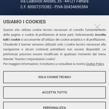
via Ludovico Ariosto, 35 - 44121 Ferrara
C.F. 80007370382 - P.IVA 00434690384
USIAMO I COOKIES
CONTATTI
Questo sito utilizza cookie tecnici necessari al corretto funzionamento
Tel. +39 0532 293111
delle pagine, e cookie di profilazione di terze parti. Selezionando
Accetta
Fax. +39 0532 293031
tutti i cookie
si acconsente all’utilizzo dei cookie analytics e di profilazione.
PEC
Chiudendo il banner verranno utilizzati solo i cookie tecnici necessari alla
navigazione e alcuni contenuti potrebbero non essere disponibili. Le
preferenze possono essere modificate in qualsiasi momento dal menu
LINKS
laterale "Gestisci impostazioni cookie".
Per maggiori informazioni, ti invitiamo a consultare la nostra
Cookie Policy
.
Accessibilità
Dichiarazione di accessibilità
SOLO COOKIE TECNICI
Protezione dati personali
Cookies
ACCETTA TUTTO
PERSONALIZZA