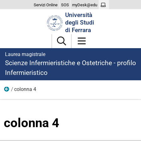
Servizi Online
SOS
myDesk@edu
Cerca
Università
nel
degli Studi
sito
di Ferrara
Laurea magistrale
Scienze Infermieristiche e Ostetriche - profilo
Infermieristico
colonna 4
laurearsi
colonna 4