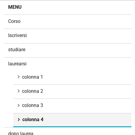
N
MENU
a
v
Corso
i
g
Iscriversi
a
z
studiare
i
o
laurearsi
n
e
colonna 1
colonna 2
colonna 3
colonna 4
dopo laurea