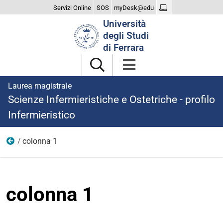
Servizi Online
SOS
myDesk@edu
Cerca
Università
nel
degli Studi
sito
di Ferrara
Laurea magistrale
Scienze Infermieristiche e Ostetriche - profilo
Infermieristico
colonna 1
studiare
colonna 1