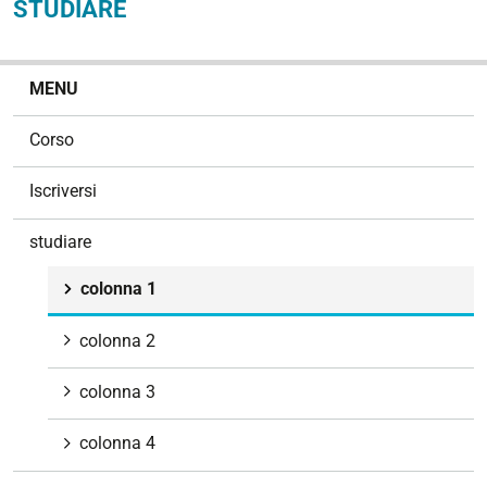
STUDIARE
N
MENU
a
v
Corso
i
g
Iscriversi
a
z
studiare
i
o
colonna 1
n
e
colonna 2
colonna 3
colonna 4