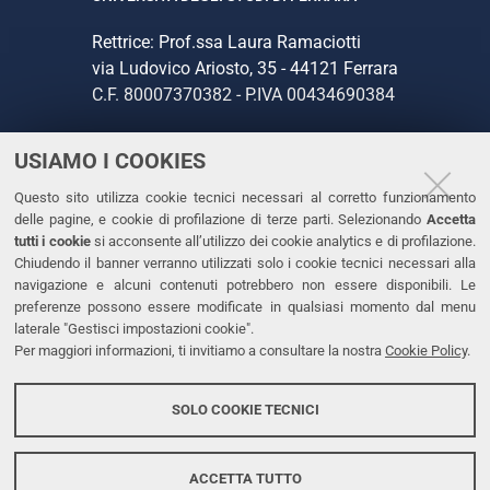
Rettrice: Prof.ssa Laura Ramaciotti
via Ludovico Ariosto, 35 - 44121 Ferrara
C.F. 80007370382 - P.IVA 00434690384
USIAMO I COOKIES
CONTATTI
Questo sito utilizza cookie tecnici necessari al corretto funzionamento
Tel. +39 0532 293111
delle pagine, e cookie di profilazione di terze parti. Selezionando
Accetta
Fax. +39 0532 293031
tutti i cookie
si acconsente all’utilizzo dei cookie analytics e di profilazione.
PEC
Chiudendo il banner verranno utilizzati solo i cookie tecnici necessari alla
navigazione e alcuni contenuti potrebbero non essere disponibili. Le
preferenze possono essere modificate in qualsiasi momento dal menu
LINKS
laterale "Gestisci impostazioni cookie".
Per maggiori informazioni, ti invitiamo a consultare la nostra
Cookie Policy
.
Accessibilità
Dichiarazione di accessibilità
SOLO COOKIE TECNICI
Protezione dati personali
Cookies
ACCETTA TUTTO