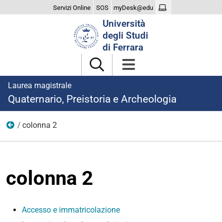
Servizi Online
SOS
myDesk@edu
Cerca
Università
nel
degli Studi
sito
di Ferrara
Laurea magistrale
Quaternario, Preistoria e Archeologia
colonna 2
Iscriversi
colonna 2
Accesso e immatricolazione