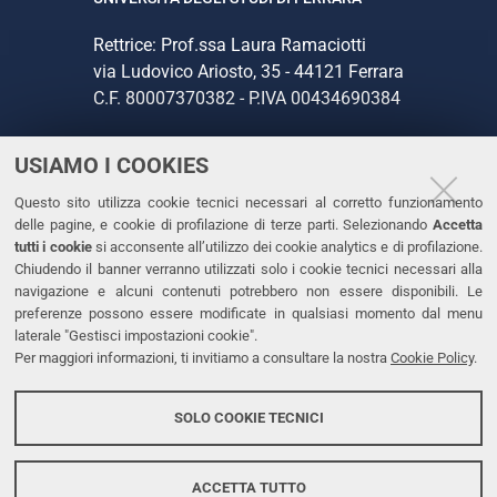
Rettrice: Prof.ssa Laura Ramaciotti
via Ludovico Ariosto, 35 - 44121 Ferrara
C.F. 80007370382 - P.IVA 00434690384
USIAMO I COOKIES
CONTATTI
Questo sito utilizza cookie tecnici necessari al corretto funzionamento
Tel. +39 0532 293111
delle pagine, e cookie di profilazione di terze parti. Selezionando
Accetta
Fax. +39 0532 293031
tutti i cookie
si acconsente all’utilizzo dei cookie analytics e di profilazione.
PEC
Chiudendo il banner verranno utilizzati solo i cookie tecnici necessari alla
navigazione e alcuni contenuti potrebbero non essere disponibili. Le
preferenze possono essere modificate in qualsiasi momento dal menu
LINKS
laterale "Gestisci impostazioni cookie".
Per maggiori informazioni, ti invitiamo a consultare la nostra
Cookie Policy
.
Accessibilità
Dichiarazione di accessibilità
SOLO COOKIE TECNICI
Protezione dati personali
Cookies
ACCETTA TUTTO