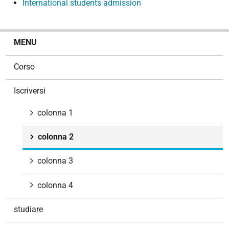
International students admission
N
MENU
a
v
Corso
i
g
Iscriversi
a
z
colonna 1
i
o
colonna 2
n
e
colonna 3
colonna 4
studiare