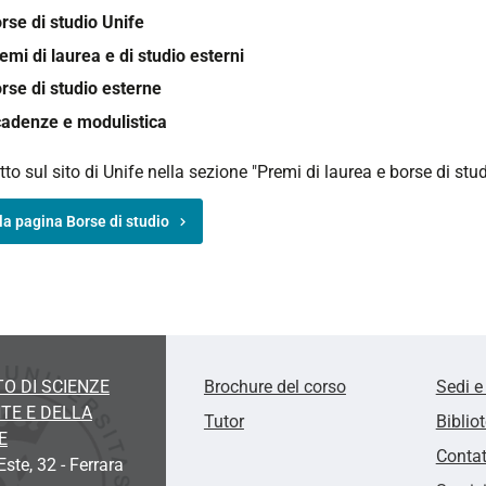
rse di studio Unife
emi di laurea e di studio esterni
rse di studio esterne
adenze e modulistica
utto sul sito di Unife nella sezione "Premi di laurea e borse di stud
la pagina Borse di studio
O DI SCIENZE
Brochure del corso
Sedi e
TE E DELLA
Tutor
Biblio
E
Contat
'Este, 32
- Ferrara