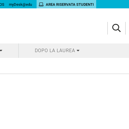
OS
myDesk@edu
AREA RISERVATA STUDENTI
DOPO LA LAUREA