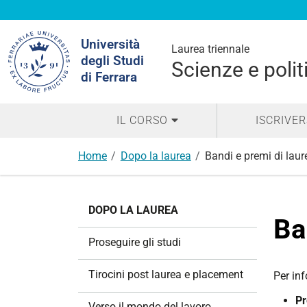
Cerca
Università
nel
Laurea triennale
degli Studi
sito
Scienze e polit
di Ferrara
IL CORSO
ISCRIVER
Home
Dopo la laurea
Bandi e premi di laur
N
DOPO LA LAUREA
a
Ba
v
Proseguire gli studi
i
g
Tirocini post laurea e placement
Per in
a
Pr
z
Verso il mondo del lavoro